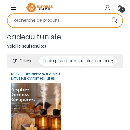
Skip to navigation
Skip to content
0
Recherche pour :
cadeau tunisie
Voici le seul résultat
Filters
BLITZ- Humidificateur d’Air Et
Diffuseur d’Arômes Huiles
Essentielles 500 ml
Rechargeable & Portable