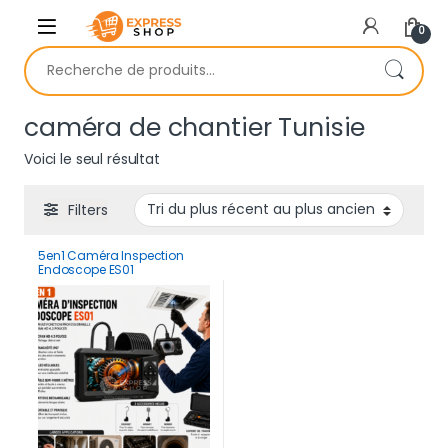
Skip to navigation
Skip to content
0
Recherche pour :
caméra de chantier Tunisie
Voici le seul résultat
Filters
5en1 Caméra Inspection
Endoscope ES01
Professionnelle avec écran
HD 4.3 pouces