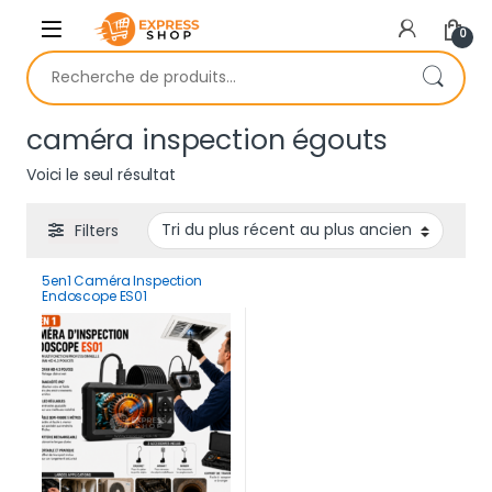
Skip to navigation
Skip to content
0
Recherche pour :
caméra inspection égouts
Voici le seul résultat
Filters
5en1 Caméra Inspection
Endoscope ES01
Professionnelle avec écran
HD 4.3 pouces