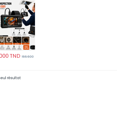
n HD 4.3 pouces
.000
TND
166.600
seul résultat