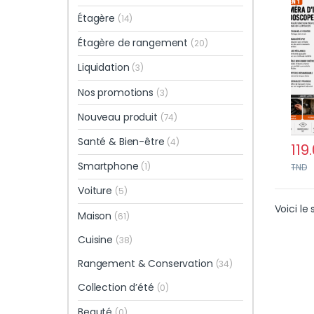
écra
Étagère
(14)
Étagère de rangement
(20)
Liquidation
(3)
Nos promotions
(3)
Nouveau produit
(74)
Santé & Bien-être
(4)
119
Smartphone
(1)
TND
Voiture
(5)
Voici le 
Maison
(61)
Cuisine
(38)
Rangement & Conservation
(34)
Collection d’été
(0)
Beauté
(0)