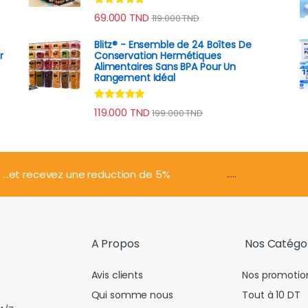
Note
4.79
69.000
TND
119.000
TND
sur 5
Blitz® - Ensemble de 24 Boîtes De
r
Conservation Hermétiques
Alimentaires Sans BPA Pour Un
Rangement Idéal
Note
4.74
119.000
TND
199.000
TND
sur 5
.....
...et recevez une reduction de 5%
A Propos
Nos Catégo
Avis clients
Nos promotio
Qui somme nous
Tout à 10 DT