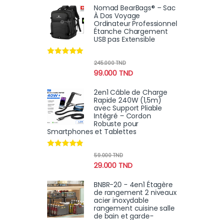
Nomad BearBags® – Sac
À Dos Voyage
Ordinateur Professionnel
Étanche Chargement
USB pas Extensible
Note
4.80
245.000
TND
sur 5
99.000
TND
2en1 Câble de Charge
Rapide 240W (1,5m)
avec Support Pliable
Intégré – Cordon
Robuste pour
Smartphones et Tablettes
Note
4.70
59.000
TND
sur 5
29.000
TND
BNBR-20 - 4en1 Étagère
de rangement 2 niveaux
acier inoxydable
rangement cuisine salle
de bain et garde-