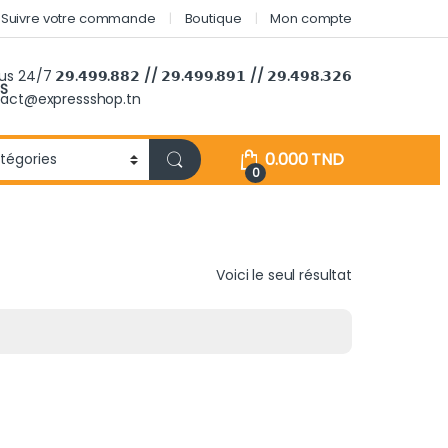
Suivre votre commande
Boutique
Mon compte
ous 24/7
𝟮𝟵.𝟰𝟵𝟵.𝟴𝟴𝟮 // 𝟮𝟵.𝟰𝟵𝟵.𝟴𝟵𝟭 // 𝟮𝟵.𝟰𝟵𝟴.𝟯𝟮𝟲
S
tact@expressshop.tn
0.000
TND
0
Voici le seul résultat