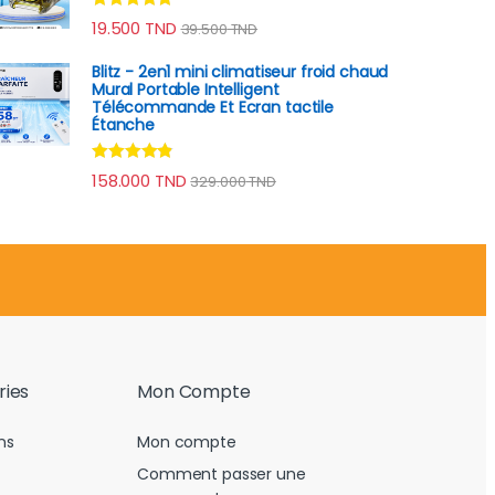
Note
4.89
19.500
TND
39.500
TND
sur 5
Blitz - 2en1 mini climatiseur froid chaud
Mural Portable Intelligent
Télécommande Et Ecran tactile
Étanche
Note
4.67
158.000
TND
329.000
TND
sur 5
ries
Mon Compte
ns
Mon compte
Comment passer une