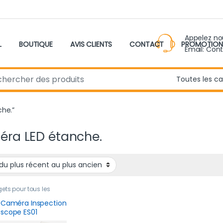
Appelez n
L
BOUTIQUE
AVIS CLIENTS
CONTACT
PROMOTION
Email: Con
r:
che.”
ra LED étanche.
ts pour tous les
,
Nouveau produit
 Caméra Inspection
scope ES01
essionnelle avec