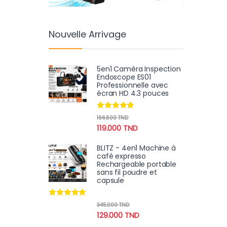
Nouvelle Arrivage
5en1 Caméra Inspection
Endoscope ES01
Professionnelle avec
écran HD 4.3 pouces
Note
4.67
166.600
TND
sur 5
119.000
TND
BLITZ - 4en1 Machine à
café expresso
Rechargeable portable
sans fil poudre et
capsule
Note
4.78
345.000
TND
sur 5
129.000
TND