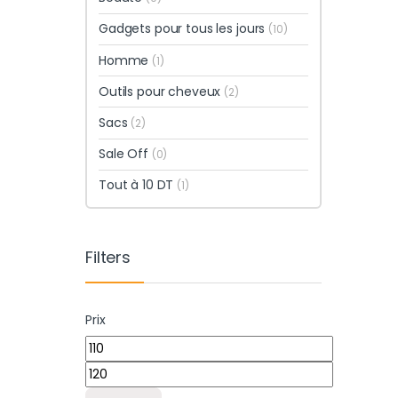
Gadgets pour tous les jours
(10)
Homme
(1)
Outils pour cheveux
(2)
Sacs
(2)
Sale Off
(0)
Tout à 10 DT
(1)
Filters
Prix
Prix min
Prix max