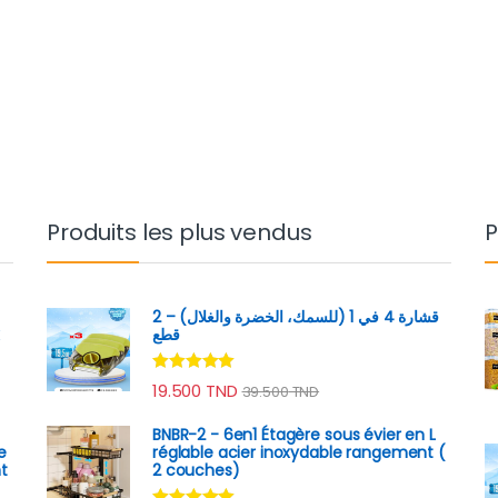
D à 149.000 TND
Produits les plus vendus
P
قشارة 4 في 1 (للسمك، الخضرة والغلال) – 2
x
قطع
Note
4.89
19.500
TND
39.500
TND
sur 5
BNBR-2 - 6en1 Étagère sous évier en L
e
réglable acier inoxydable rangement (
t
2 couches)