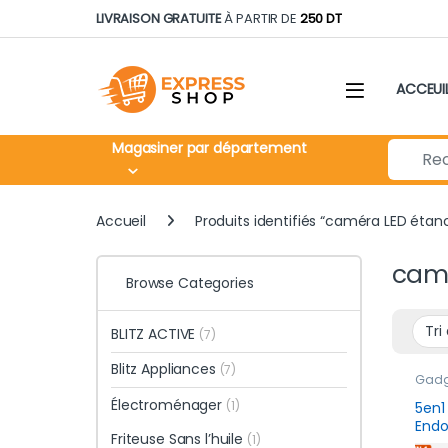
Skip to navigation
Skip to content
LIVRAISON GRATUITE
À PARTIR DE
250 DT
ACCEUI
Search fo
Magasiner par département
Accueil
Produits identifiés “caméra LED étan
camé
Browse Categories
BLITZ ACTIVE
(7)
Blitz Appliances
(7)
Gadge
jours
Électroménager
(1)
5en1
Endo
Friteuse Sans l’huile
(1)
Prof