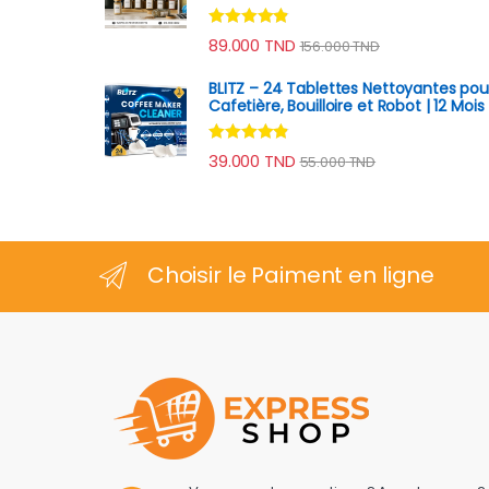
Note
4.67
89.000
TND
156.000
TND
sur 5
BLITZ – 24 Tablettes Nettoyantes pou
Cafetière, Bouilloire et Robot | 12 Mois
Note
4.70
39.000
TND
55.000
TND
sur 5
Choisir le Paiment en ligne