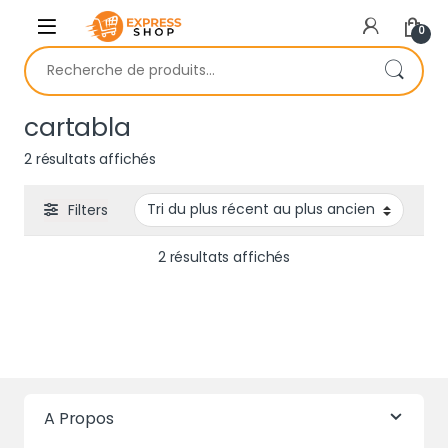
Skip to navigation
Skip to content
0
Recherche pour :
cartabla
Trié du plus récent au plus ancien
2 résultats affichés
Filters
Trié du plus récent au 
2 résultats affichés
A Propos