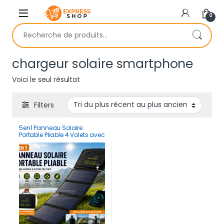
Skip to navigation
Skip to content
0
Recherche pour :
chargeur solaire smartphone
Voici le seul résultat
Filters
5en1 Panneau Solaire
Portable Pliable 4 Volets avec
USB – Chargeur Solaire
Haute Puissance