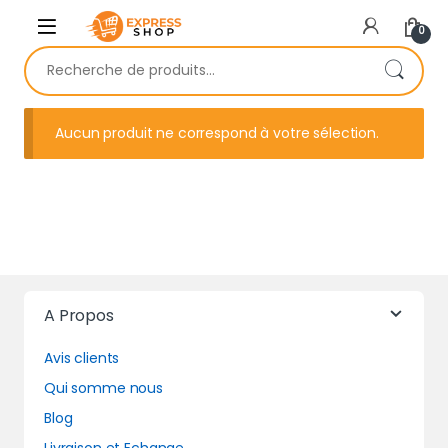
Skip to navigation
Skip to content
0
Recherche pour :
Aucun produit ne correspond à votre sélection.
A Propos
Avis clients
Qui somme nous
Blog