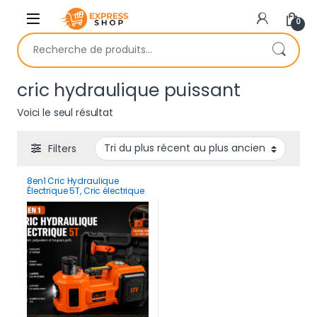
Skip to navigation
Skip to content
0
Recherche pour :
cric hydraulique puissant
Voici le seul résultat
Filters
8en1 Cric Hydraulique
Électrique 5T, Cric électrique
Voiture 12V avec Pompe
Gonflable et lumière LED