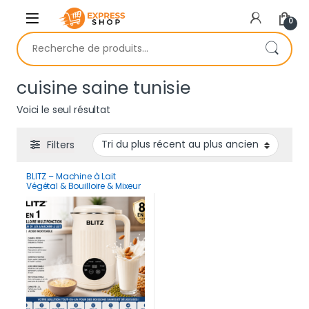
Skip to navigation
Skip to content
0
Recherche pour :
cuisine saine tunisie
Voici le seul résultat
Filters
BLITZ – Machine à Lait
Végétal & Bouilloire & Mixeur
8en1 – 1,2 L, Prépare Lait
d’Amande, Avoine, Soja, Jus,
Smoothies, Soupes,
Nettoyage Automatique