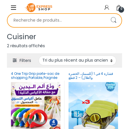
Skip to navigation
Skip to content
0
Recherche pour :
Cuisiner
Trié du plus récent au plus ancien
2 résultats affichés
Filters
4 One Trip Grip porte-sac de
قشارة 4 في 1 (للسمك، الخضرة
shopping Portable, Poignée
والغلال) – 2 قطع
de support