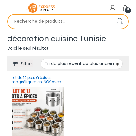
Skip to navigation
Skip to content
0
Recherche pour :
décoration cuisine Tunisie
Voici le seul résultat
Filters
Lot de 12 pots à épices
magnétiques en INOX avec
couvercles et châssis