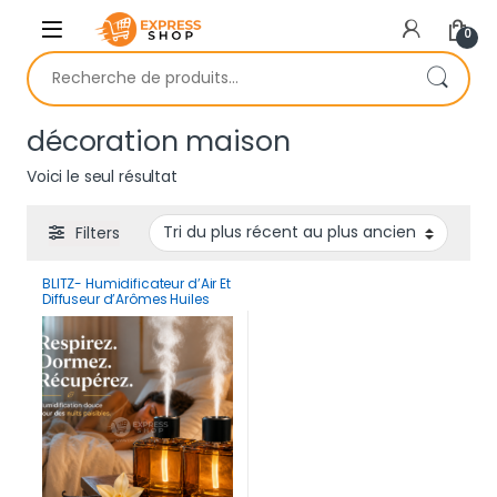
Skip to navigation
Skip to content
0
Recherche pour :
décoration maison
Voici le seul résultat
Filters
BLITZ- Humidificateur d’Air Et
Diffuseur d’Arômes Huiles
Essentielles 500 ml
Rechargeable & Portable