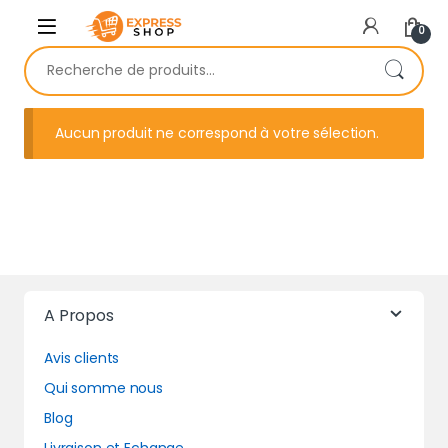
Skip to navigation
Skip to content
0
Recherche pour :
Aucun produit ne correspond à votre sélection.
A Propos
Avis clients
Qui somme nous
Blog