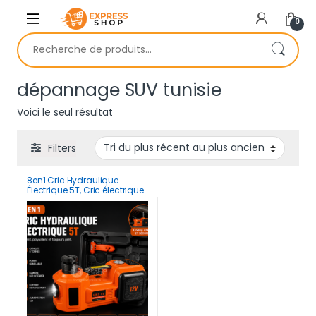
Skip to navigation
Skip to content
0
Recherche pour :
dépannage SUV tunisie
Voici le seul résultat
Filters
8en1 Cric Hydraulique
Électrique 5T, Cric électrique
Voiture 12V avec Pompe
Gonflable et lumière LED