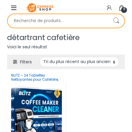
Skip to navigation
Skip to content
0
Recherche pour :
détartrant cafetière
Voici le seul résultat
Filters
BLITZ – 24 Tablettes
Nettoyantes pour Cafetière,
Bouilloire et Robot | 12 Mois