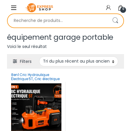
Skip to navigation
Skip to content
0
Recherche pour :
équipement garage portable
Voici le seul résultat
Filters
8en1 Cric Hydraulique
Électrique 5T, Cric électrique
Voiture 12V avec Pompe
Gonflable et lumière LED