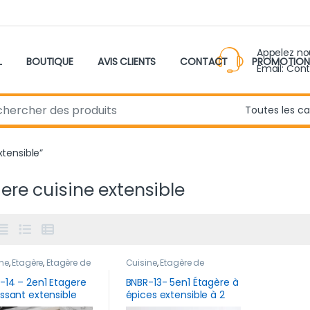
Appelez n
L
BOUTIQUE
AVIS CLIENTS
CONTACT
PROMOTION
Email: Con
r:
xtensible”
ere cuisine extensible
ne
,
Étagère
,
Étagère de
Cuisine
,
Étagère de
ement
,
Nouveau
rangement
,
Nouveau
it
,
Rangement &
produit
,
Rangement &
-14 – 2en1 Etagere
BNBR-13- 5en1 Étagère à
ervation
Conservation
issant extensible
épices extensible à 2
table acier
niveaux INOX pour