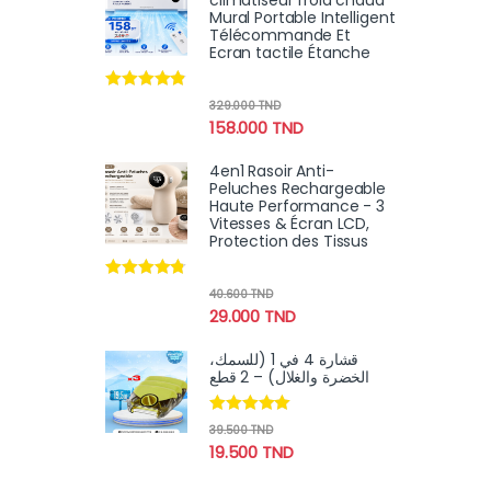
climatiseur froid chaud
Mural Portable Intelligent
Télécommande Et
Ecran tactile Étanche
Note
4.67
329.000
TND
sur 5
158.000
TND
4en1 Rasoir Anti-
Peluches Rechargeable
Haute Performance - 3
Vitesses & Écran LCD,
Protection des Tissus
Note
4.60
40.600
TND
sur 5
29.000
TND
قشارة 4 في 1 (للسمك،
الخضرة والغلال) – 2 قطع
Note
4.89
39.500
TND
sur 5
19.500
TND