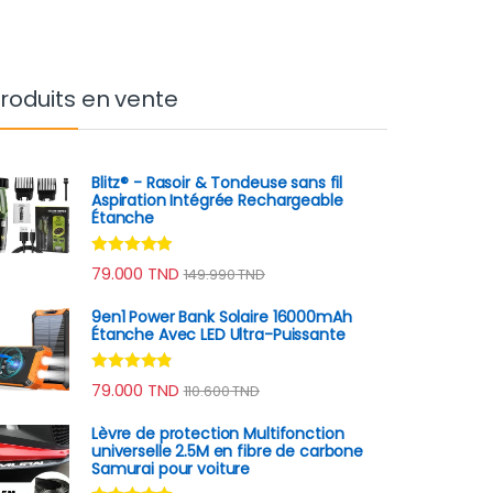
roduits en vente
Blitz® - Rasoir & Tondeuse sans fil
Aspiration Intégrée Rechargeable
Étanche
Note
4.75
79.000
TND
149.990
TND
sur 5
9en1 Power Bank Solaire 16000mAh
Étanche Avec LED Ultra-Puissante
Note
4.70
79.000
TND
110.600
TND
sur 5
Lèvre de protection Multifonction
universelle 2.5M en fibre de carbone
Samurai pour voiture