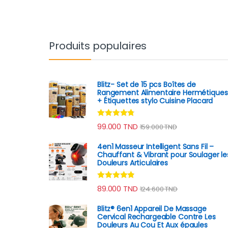
Produits populaires
Blitz- Set de 15 pcs Boîtes de
Rangement Alimentaire Hermétiques
+ Étiquettes stylo Cuisine Placard
Note
4.60
99.000
TND
159.000
TND
sur 5
4en1 Masseur Intelligent Sans Fil –
Chauffant & Vibrant pour Soulager le
Douleurs Articulaires
Note
4.67
89.000
TND
124.600
TND
sur 5
Blitz® 6en1 Appareil De Massage
Cervical Rechargeable Contre Les
Douleurs Au Cou Et Aux épaules