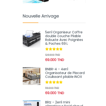
Nouvelle Arrivage
5en1 Organiseur Coffre
double couche Pliable
Robuste Avec Poignées
& Poches 69 L
Note
4.69
129.900
TND
sur 5
69.000
TND
BNBR-4 - 4en1
Organisateur de Placard
Coulissant pliable INOX
Note
4.75
119.000
TND
sur 5
69.000
TND
Blitz - 2en1 mini