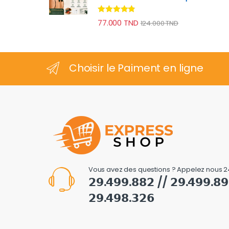
Note
4.70
77.000
TND
124.000
TND
sur 5
Choisir le Paiment en ligne
Vous avez des questions ? Appelez nous 2
𝟮𝟵.𝟰𝟵𝟵.𝟴𝟴𝟮 // 𝟮𝟵.𝟰𝟵𝟵.𝟴
𝟮𝟵.𝟰𝟵𝟴.𝟯𝟮𝟲