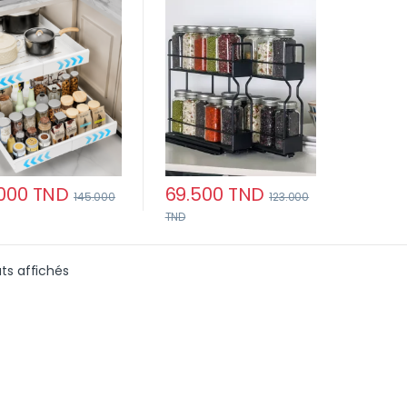
ydable rangement
cuisine (2 pcs)
ine
000
TND
69.500
TND
145.000
123.000
TND
Ce produit a plusieurs variations. Les options peuvent être
Trié du plus récent au plus ancien
ats affichés