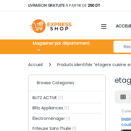
Skip to navigation
Skip to content
LIVRAISON GRATUITE
À PARTIR DE
250 DT
ACCEUI
Search fo
Magasiner par département
Accueil
Produits identifiés “etagere cuisine e
etag
Browse Categories
BLITZ ACTIVE
(7)
Blitz Appliances
(7)
Cuisi
rang
Électroménager
produ
(1)
BNBR
Cons
coul
Friteuse Sans l’huile
(1)
ajus