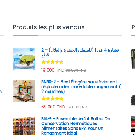
Produits les plus vendus
P
قشارة 4 في 1 (للسمك، الخضرة والغلال) – 2
قطع
Note
4.89
19.500
TND
39.500
TND
sur 5
BNBR-2 - 6en1 Étagère sous évier en L
réglable acier inoxydable rangement (
s
2 couches)
Note
4.79
69.000
TND
119.000
TND
sur 5
Blitz® - Ensemble de 24 Boîtes De
Conservation Hermétiques
Alimentaires Sans BPA Pour Un
Rangement Idéal