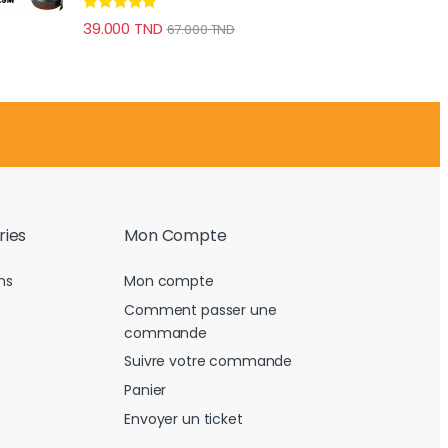
Note
4.78
39.000
TND
67.000
TND
sur 5
ries
Mon Compte
ns
Mon compte
Comment passer une
commande
Suivre votre commande
Panier
Envoyer un ticket