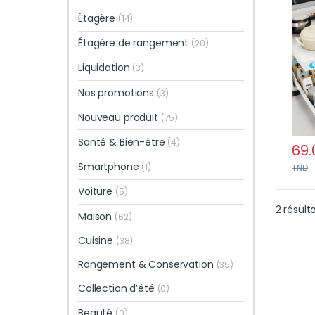
inox
Étagère
(14)
cuis
Étagère de rangement
(20)
Liquidation
(3)
Nos promotions
(3)
Nouveau produit
(75)
Santé & Bien-être
(4)
69.
Smartphone
(1)
TND
Voiture
(5)
2 résult
Maison
(62)
Cuisine
(38)
Rangement & Conservation
(35)
Collection d’été
(0)
Beauté
(0)