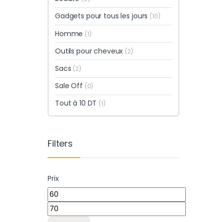
Gadgets pour tous les jours
(10)
Homme
(1)
Outils pour cheveux
(2)
Sacs
(2)
Sale Off
(0)
Tout à 10 DT
(1)
Filters
Prix
Prix min
Prix max