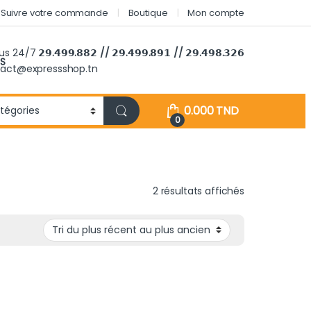
Suivre votre commande
Boutique
Mon compte
ous 24/7
𝟮𝟵.𝟰𝟵𝟵.𝟴𝟴𝟮 // 𝟮𝟵.𝟰𝟵𝟵.𝟴𝟵𝟭 // 𝟮𝟵.𝟰𝟵𝟴.𝟯𝟮𝟲
S
tact@expressshop.tn
0.000
TND
0
Trié du plus r
2 résultats affichés