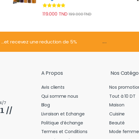
Note
4.74
119.000
TND
199.000
TND
sur 5
.....
...et recevez une reduction de 5%
A Propos
Nos Catégo
Avis clients
Nos promotio
Qui somme nous
Tout à 10 DT
4/7
Blog
Maison
𝟭 //
Livraison et Echange
Cuisine
Politique d’échange
Beauté
Termes et Conditions
Mode femme