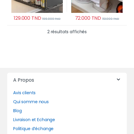
129.000
TND
72.000
TND
199.000
TND
113.000
TND
Trié du plus récent au 
2 résultats affichés
A Propos
Avis clients
Qui somme nous
Blog
Livraison et Echange
Politique d’échange