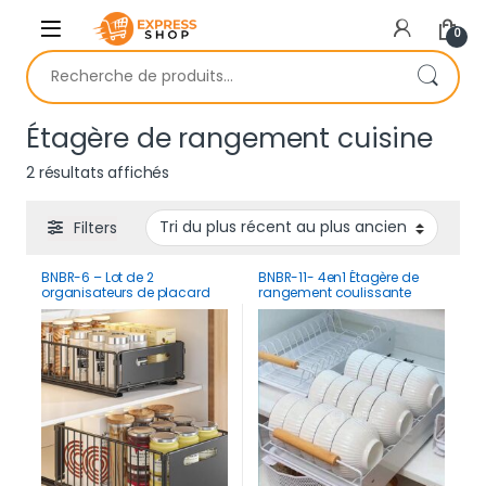
Skip to navigation
Skip to content
0
Recherche pour :
Étagère de rangement cuisine
Trié du plus récent au plus ancien
2 résultats affichés
Filters
BNBR-6 – Lot de 2
BNBR-11- 4en1 Étagère de
organisateurs de placard
rangement coulissante
coulissants pliable
acier inoxydable panier
support vaisselle (2
couches)