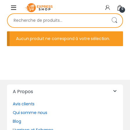
Skip to navigation
Skip to content
0
Recherche pour :
Aucun produit ne correspond à votre sélection.
A Propos
Avis clients
Qui somme nous
Blog