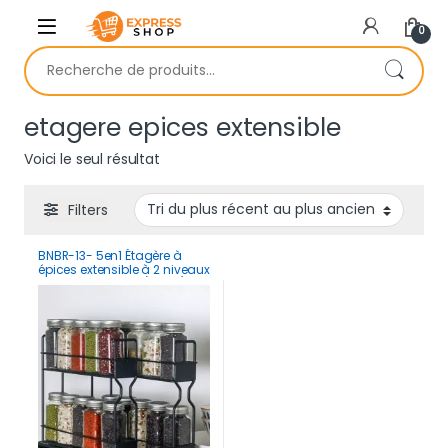
Skip to navigation
Skip to content
0
Recherche pour :
etagere epices extensible
Voici le seul résultat
Filters
BNBR-13- 5en1 Étagère à
épices extensible à 2 niveaux
INOX pour cuisine (2 pcs)