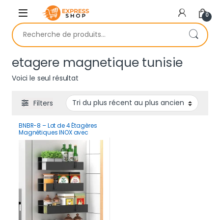
Skip to navigation
Skip to content
0
Recherche pour :
etagere magnetique tunisie
Voici le seul résultat
Filters
BNBR-8 – Lot de 4 Étagères
Magnétiques INOX avec
Crochets Rangement
Pratique Cuisine Salle de
Bain Réfrigérateur