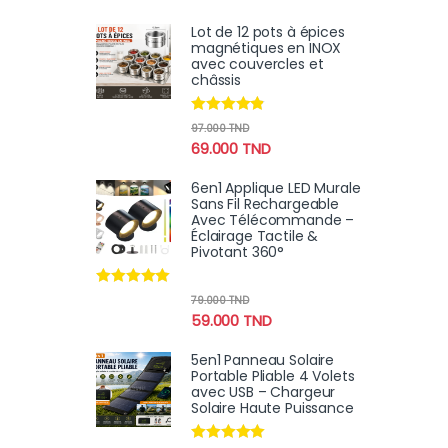
Lot de 12 pots à épices
magnétiques en INOX
avec couvercles et
châssis
Note
4.70
97.000
TND
sur 5
69.000
TND
6en1 Applique LED Murale
Sans Fil Rechargeable
Avec Télécommande –
Éclairage Tactile &
Pivotant 360°
Note
4.78
79.000
TND
sur 5
59.000
TND
5en1 Panneau Solaire
Portable Pliable 4 Volets
avec USB – Chargeur
Solaire Haute Puissance