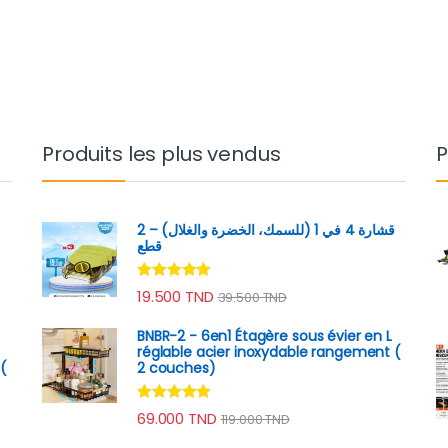
Produits les plus vendus
P
قشارة 4 في 1 (للسمك، الخضرة والغلال) – 2
قطع
Note
4.89
19.500
TND
39.500
TND
sur 5
BNBR-2 - 6en1 Étagère sous évier en L
réglable acier inoxydable rangement (
(
2 couches)
Note
4.79
69.000
TND
119.000
TND
sur 5