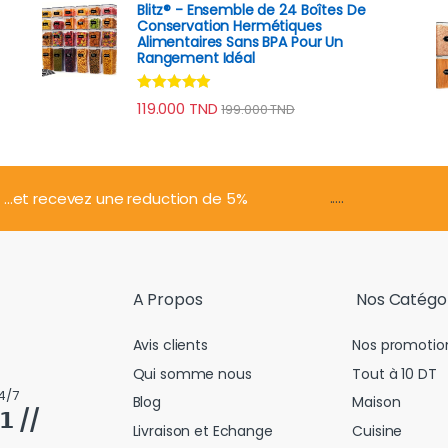
Blitz® - Ensemble de 24 Boîtes De
Conservation Hermétiques
Alimentaires Sans BPA Pour Un
Rangement Idéal
Note
4.74
119.000
TND
199.000
TND
sur 5
.....
...et recevez une reduction de 5%
A Propos
Nos Catégo
Avis clients
Nos promotio
Qui somme nous
Tout à 10 DT
4/7
Blog
Maison
𝟭 //
Livraison et Echange
Cuisine