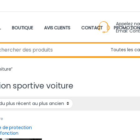
Appelez n
L
BOUTIQUE
AVIS CLIENTS
CONTACT
PROMOTION
Email: Con
r:
oiture”
tion sportive voiture
re
e de protection
ifonction
erselle 2.5M en fibre