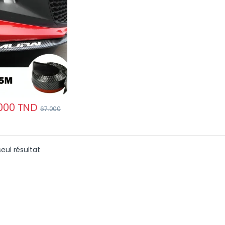
arbone Samurai
 voiture
000
TND
67.000
seul résultat