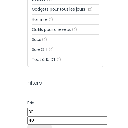
Gadgets pour tous les jours
(10)
Homme
(1)
Outils pour cheveux
(2)
Sacs
(2)
Sale Off
(0)
Tout à 10 DT
(1)
Filters
Prix
Prix min
Prix max