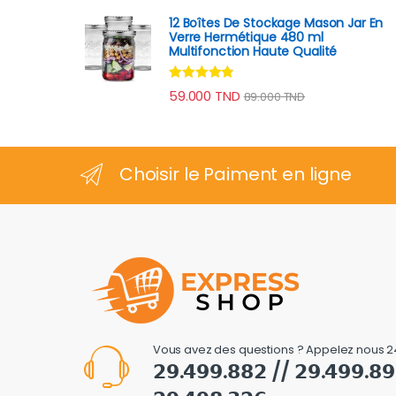
12 Boîtes De Stockage Mason Jar En
Verre Hermétique 480 ml
Multifonction Haute Qualité
Note
4.70
59.000
TND
89.000
TND
sur 5
Choisir le Paiment en ligne
Vous avez des questions ? Appelez nous 2
𝟮𝟵.𝟰𝟵𝟵.𝟴𝟴𝟮 // 𝟮𝟵.𝟰𝟵𝟵.𝟴