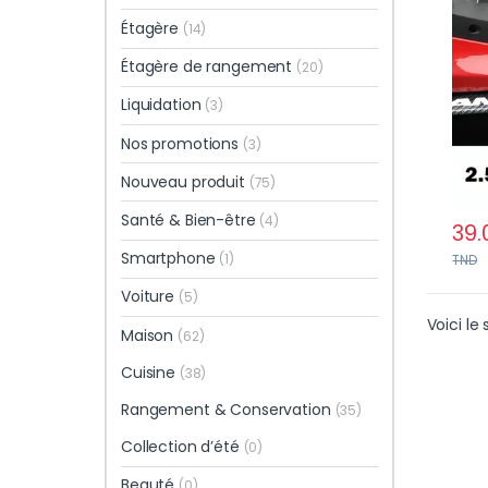
de c
Étagère
(14)
pour
Étagère de rangement
(20)
Liquidation
(3)
Nos promotions
(3)
Nouveau produit
(75)
Santé & Bien-être
(4)
39.
Smartphone
(1)
TND
Voiture
(5)
Voici le 
Maison
(62)
Cuisine
(38)
Rangement & Conservation
(35)
Collection d’été
(0)
Beauté
(0)