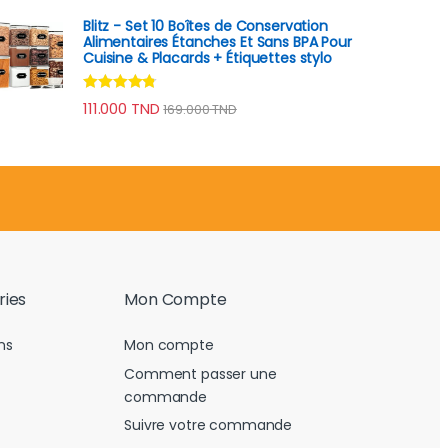
Blitz - Set 10 Boîtes de Conservation
Alimentaires Étanches Et Sans BPA Pour
Cuisine & Placards + Étiquettes stylo
Note
4.60
111.000
TND
169.000
TND
sur 5
ries
Mon Compte
ns
Mon compte
Comment passer une
commande
Suivre votre commande