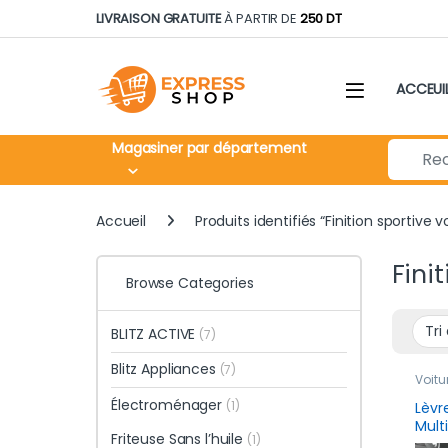
Skip to navigation
Skip to content
LIVRAISON GRATUITE
À PARTIR DE
250 DT
ACCEUI
Search fo
Magasiner par département
Accueil
Produits identifiés “Finition sportive v
Fini
Browse Categories
BLITZ ACTIVE
(7)
Blitz Appliances
(7)
Voitu
Électroménager
(1)
Lèvr
Mult
Friteuse Sans l’huile
(1)
univ