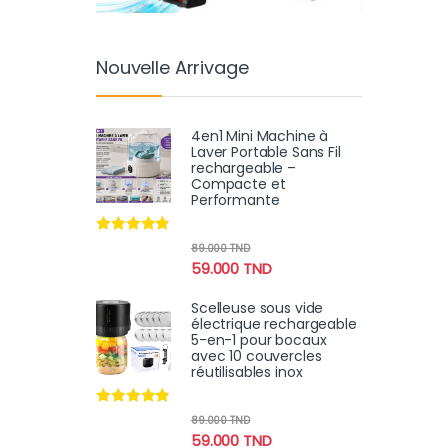
Nouvelle Arrivage
4en1 Mini Machine à
Laver Portable Sans Fil
rechargeable –
Compacte et
Performante
Note
4.70
89.000
TND
sur 5
59.000
TND
Scelleuse sous vide
électrique rechargeable
5-en-1 pour bocaux
avec 10 couvercles
réutilisables inox
Note
4.70
89.000
TND
sur 5
59.000
TND