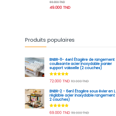
Note
4.78
69.000
TND
sur 5
49.000
TND
Produits populaires
BNBR-11- 4en1 Étagère de rangement
coulissante acier inoxydable panier
support vaisselle (2 couches)
Note
4.73
72.000
TND
113.000
TND
sur 5
BNBR-2 - 6en1 Étagère sous évier en L
réglable acier inoxydable rangement 
2 couches)
Note
4.79
69.000
TND
119.000
TND
sur 5