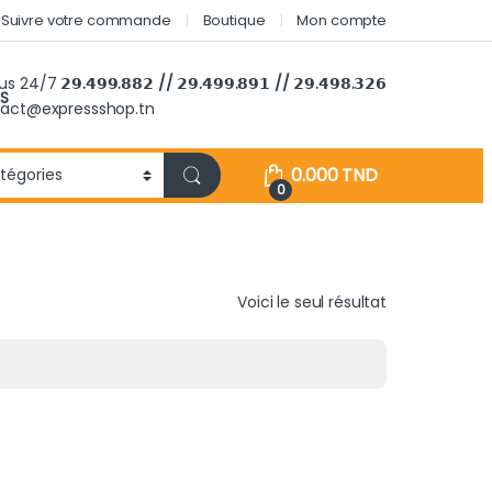
Suivre votre commande
Boutique
Mon compte
ous 24/7
𝟮𝟵.𝟰𝟵𝟵.𝟴𝟴𝟮 // 𝟮𝟵.𝟰𝟵𝟵.𝟴𝟵𝟭 // 𝟮𝟵.𝟰𝟵𝟴.𝟯𝟮𝟲
S
tact@expressshop.tn
0.000
TND
0
Voici le seul résultat