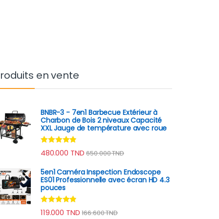
roduits en vente
BNBR-3 - 7en1 Barbecue Extérieur à
Charbon de Bois 2 niveaux Capacité
XXL Jauge de température avec roue
Note
4.70
480.000
TND
650.000
TND
sur 5
5en1 Caméra Inspection Endoscope
ES01 Professionnelle avec écran HD 4.3
pouces
Note
4.67
119.000
TND
166.600
TND
sur 5