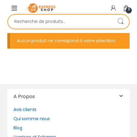
Skip to navigation
Skip to content
0
Recherche pour :
Aucun produit ne correspond à votre sélection.
A Propos
Avis clients
Qui somme nous
Blog