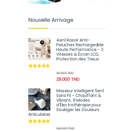
Nouvelle Arrivage
4en1 Rasoir Anti-
Peluches Rechargeable
Haute Performance - 3
Vitesses & Écran LCD,
Protection des Tissus
Note
4.60
40.600
TND
sur 5
29.000
TND
Masseur Intelligent 5en1
Sans Fil – Chauffant &
Vibrant, 9 Modes
d’Électrothérapie pour
Soulager les Douleurs
Articulaires
Note
4.78
149.000
TND
sur 5