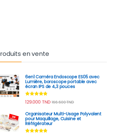
roduits en vente
6en1 Caméra Endoscope ES05 avec
Lumière, boroscope portable avec
écran IPS de 4,3 pouces
Note
4.67
129.000
TND
166.600
TND
sur 5
Organisateur Multi-Usage Polyvalent
pour Maquillage, Cuisine et
Réfrigérateur