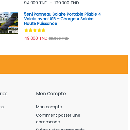
Note
4.70
Plage de prix : 94.000 TN
94.000
TND
129.000
TND
–
sur 5
5en1 Panneau Solaire Portable Pliable 4
Volets avec USB – Chargeur Solaire
Haute Puissance
Note
4.78
49.000
TND
69.000
TND
sur 5
ries
Mon Compte
ns
Mon compte
Comment passer une
commande