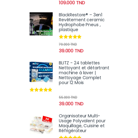
109.000
TND
BlackRestore® – 3en1
Revêtement ceramic
Hydrophobe Pneus ,
plastique
Note
4.78
79.000
TND
sur 5
39.000
TND
BLITZ - 24 tablettes
Nettoyant et détartrant
machine à laver |
Nettoyage Complet
pour 12 Mois
Note
4.70
55.000
TND
sur 5
39.000
TND
Organisateur Multi-
Usage Polyvalent pour
Maquillage, Cuisine et
Réfrigérateur