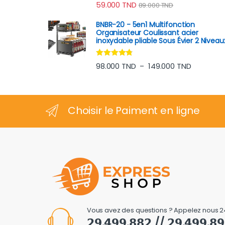
Note
4.70
59.000
TND
89.000
TND
sur 5
BNBR-20 - 5en1 Multifonction
Organisateur Coulissant acier
inoxydable pliable Sous Évier 2 Niveau
Note
4.64
Plage de 
98.000
TND
149.000
TND
–
sur 5
Choisir le Paiment en ligne
Vous avez des questions ? Appelez nous 2
𝟮𝟵.𝟰𝟵𝟵.𝟴𝟴𝟮 // 𝟮𝟵.𝟰𝟵𝟵.𝟴