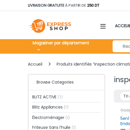
Skip to navigation
Skip to content
LIVRAISON GRATUITE
À PARTIR DE
250 DT
ACCEUI
Search fo
Magasiner par département
Accueil
Produits identifiés “inspection climat
insp
Browse Categories
BLITZ ACTIVE
(7)
Blitz Appliances
(7)
Gadge
jours
Électroménager
(1)
5en1
Endo
Friteuse Sans l’huile
(1)
Prof