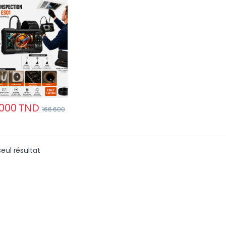
n HD 4.3 pouces
.000
TND
166.600
seul résultat