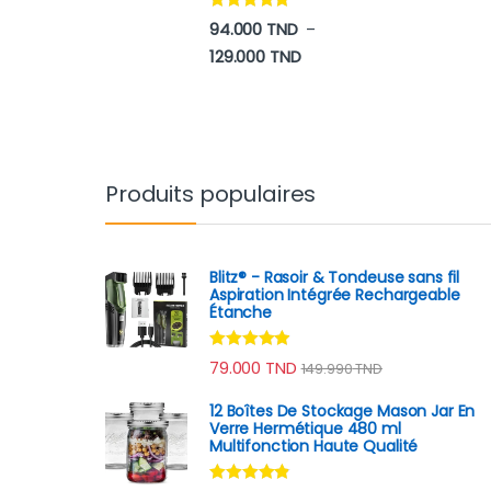
Note
4.70
94.000
TND
–
sur 5
Plage de prix : 94.000 TN
129.000
TND
Produits populaires
Blitz® - Rasoir & Tondeuse sans fil
Aspiration Intégrée Rechargeable
Étanche
Note
4.75
79.000
TND
149.990
TND
sur 5
12 Boîtes De Stockage Mason Jar En
Verre Hermétique 480 ml
Multifonction Haute Qualité