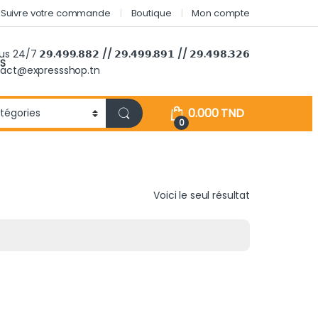
Suivre votre commande
Boutique
Mon compte
ous 24/7
𝟮𝟵.𝟰𝟵𝟵.𝟴𝟴𝟮 // 𝟮𝟵.𝟰𝟵𝟵.𝟴𝟵𝟭 // 𝟮𝟵.𝟰𝟵𝟴.𝟯𝟮𝟲
S
tact@expressshop.tn
0.000
TND
0
Voici le seul résultat