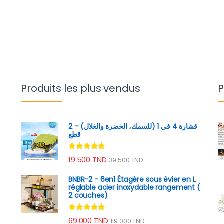
D à 129.000 TND
Produits les plus vendus
P
قشارة 4 في 1 (للسمك، الخضرة والغلال) – 2
قطع
Note
4.89
19.500
TND
39.500
TND
sur 5
BNBR-2 - 6en1 Étagère sous évier en L
réglable acier inoxydable rangement (
2 couches)
Note
4.79
69.000
TND
119.000
TND