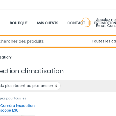
Appelez n
L
BOUTIQUE
AVIS CLIENTS
CONTACT
PROMOTION
Email: Con
r:
isation”
ection climatisation
ts pour tous les
,
Nouveau produit
 Caméra Inspection
scope ES01
essionnelle avec