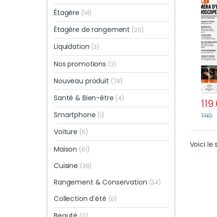
écra
Étagère
(14)
Étagère de rangement
(20)
Liquidation
(3)
Nos promotions
(3)
Nouveau produit
(74)
Santé & Bien-être
(4)
119
Smartphone
(1)
TND
Voiture
(5)
Voici le 
Maison
(61)
Cuisine
(38)
Rangement & Conservation
(34)
Collection d’été
(0)
Beauté
(0)