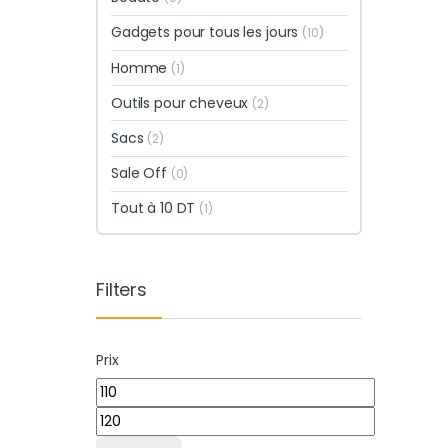
Gadgets pour tous les jours
(10)
Homme
(1)
Outils pour cheveux
(2)
Sacs
(2)
Sale Off
(0)
Tout à 10 DT
(1)
Filters
Prix
Prix min
Prix max