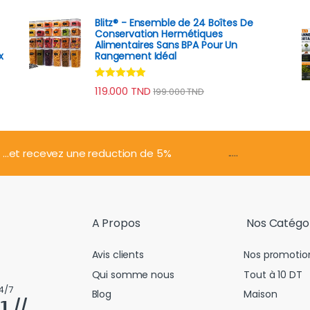
sur 5
Blitz® - Ensemble de 24 Boîtes De
Conservation Hermétiques
Alimentaires Sans BPA Pour Un
x
Rangement Idéal
Note
4.74
prix : 98.000 TND à 149.000 TND
119.000
TND
199.000
TND
sur 5
.....
...et recevez une reduction de 5%
A Propos
Nos Catégo
Avis clients
Nos promotio
Qui somme nous
Tout à 10 DT
4/7
Blog
Maison
𝟭 //