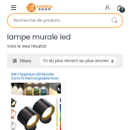
Skip to navigation
Skip to content
0
Recherche pour :
lampe murale led
Voici le seul résultat
Filters
6en1 Applique LED Murale
Sans Fil Rechargeable Avec
Télécommande – Éclairage
Tactile & Pivotant 360°