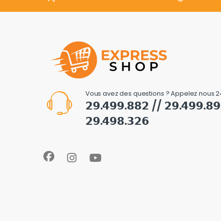
Vous avez des questions ? Appelez nous 2
𝟮𝟵.𝟰𝟵𝟵.𝟴𝟴𝟮 // 𝟮𝟵.𝟰𝟵𝟵.𝟴
𝟮𝟵.𝟰𝟵𝟴.𝟯𝟮𝟲