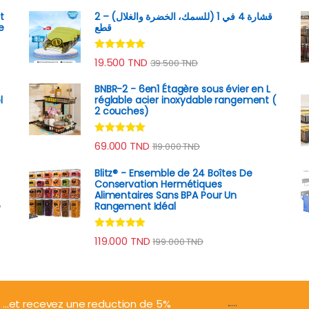
t
قشارة 4 في 1 (للسمك، الخضرة والغلال) – 2
e
قطع
Note
4.89
19.500
TND
39.500
TND
sur 5
BNBR-2 - 6en1 Étagère sous évier en L
l
réglable acier inoxydable rangement (
2 couches)
Note
4.79
69.000
TND
119.000
TND
sur 5
Blitz® - Ensemble de 24 Boîtes De
Conservation Hermétiques
Alimentaires Sans BPA Pour Un
e
Rangement Idéal
Note
4.74
119.000
TND
199.000
TND
sur 5
.....
...et recevez une reduction de 5%