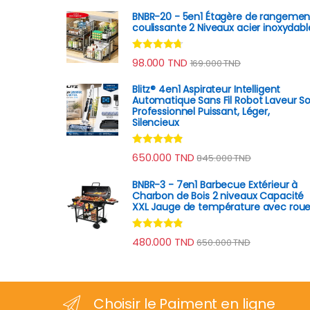
BNBR-20 - 5en1 Étagère de rangemen
coulissante 2 Niveaux acier inoxydabl
Note
4.56
98.000
TND
169.000
TND
sur 5
Blitz® 4en1 Aspirateur Intelligent
Automatique Sans Fil Robot Laveur So
Professionnel Puissant, Léger,
Silencieux
Note
4.70
650.000
TND
845.000
TND
sur 5
BNBR-3 - 7en1 Barbecue Extérieur à
Charbon de Bois 2 niveaux Capacité
XXL Jauge de température avec rou
Note
4.70
480.000
TND
650.000
TND
sur 5
Choisir le Paiment en ligne