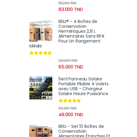
Note
4.67
116.200
TND
sur 5
83.000
TND
Blitz® - 4 Boîtes de
Conservation
Hermétiques 2,8 L
Alimentaires Sans BPA
Pour Un Rangement
Idéale
Note
4.64
129.000
TND
sur 5
65.000
TND
5en1 Panneau Solaire
Portable Pliable 4 Volets
avec USB – Chargeur
Solaire Haute Puissance
Note
4.78
69.000
TND
sur 5
49.000
TND
Blitz - Set 10 Boîtes de
Conservation
Alimentaires Étanches Et