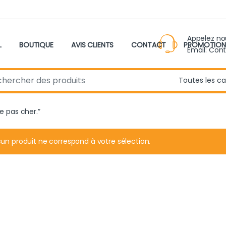
Appelez n
L
BOUTIQUE
AVIS CLIENTS
CONTACT
PROMOTION
Email: Con
r:
ne pas cher.”
un produit ne correspond à votre sélection.