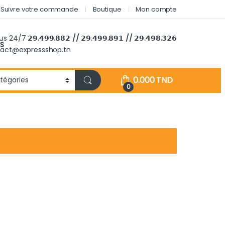
Suivre votre commande
Boutique
Mon compte
ous 24/7
𝟮𝟵.𝟰𝟵𝟵.𝟴𝟴𝟮 // 𝟮𝟵.𝟰𝟵𝟵.𝟴𝟵𝟭 // 𝟮𝟵.𝟰𝟵𝟴.𝟯𝟮𝟲
S
tact@expressshop.tn
0.000
TND
0