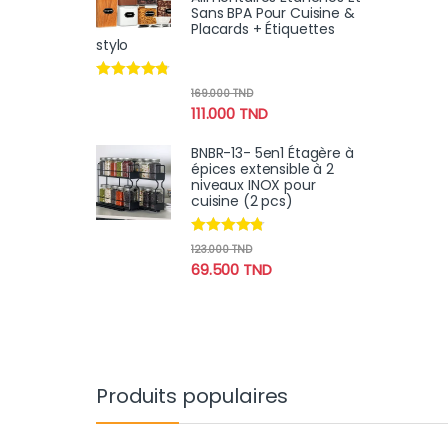
Sans BPA Pour Cuisine &
Placards + Étiquettes
stylo
Note
4.60
169.000
TND
sur 5
111.000
TND
BNBR-13- 5en1 Étagère à
épices extensible à 2
niveaux INOX pour
cuisine (2 pcs)
Note
4.60
123.000
TND
sur 5
69.500
TND
Produits populaires