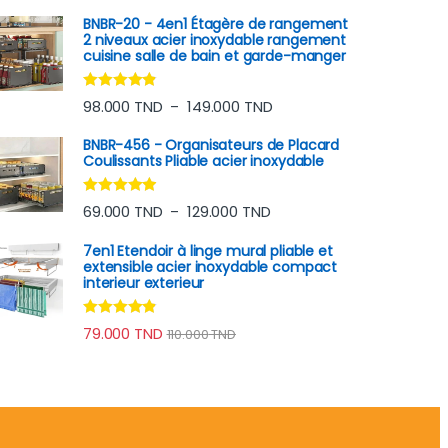
BNBR-20 - 4en1 Étagère de rangement
2 niveaux acier inoxydable rangement
cuisine salle de bain et garde-manger
Note
4.65
Plage de prix : 98.000 TN
98.000
TND
149.000
TND
–
sur 5
BNBR-456 - Organisateurs de Placard
Coulissants Pliable acier inoxydable
Note
4.75
Plage de prix : 69.000 TND
69.000
TND
129.000
TND
–
sur 5
7en1 Etendoir à linge mural pliable et
extensible acier inoxydable compact
interieur exterieur
Note
4.70
79.000
TND
110.000
TND
sur 5