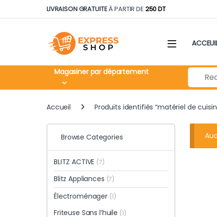
Skip to navigation
Skip to content
LIVRAISON GRATUITE
À PARTIR DE
250 DT
ACCEUI
Search fo
Magasiner par département
Accueil
Produits identifiés “matériel de cuisi
Auc
Browse Categories
BLITZ ACTIVE
(7)
Blitz Appliances
(7)
Électroménager
(1)
Friteuse Sans l’huile
(1)