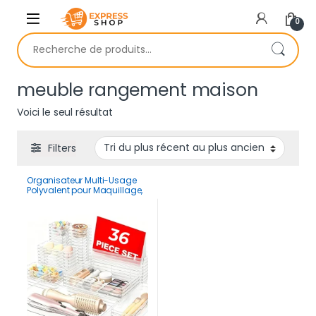
Skip to navigation
Skip to content
0
Recherche pour :
meuble rangement maison
Voici le seul résultat
Filters
Organisateur Multi-Usage
Polyvalent pour Maquillage,
Cuisine et Réfrigérateur