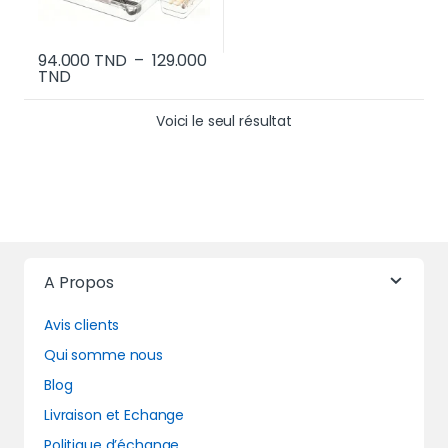
94.000
TND
–
129.000
Plage de prix : 94.000 TND à 129.000 TND
TND
Ce produit a plusieurs variations. Les options p
Voici le seul résultat
A Propos
Avis clients
Qui somme nous
Blog
Livraison et Echange
Politique d’échange