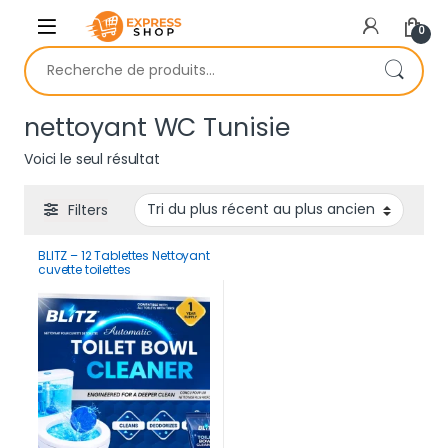
Skip to navigation
Skip to content
0
Recherche pour :
nettoyant WC Tunisie
Voici le seul résultat
Filters
BLITZ – 12 Tablettes Nettoyant
cuvette toilettes
automatique contre les
taches mauvaises odeurs |
12 Mois