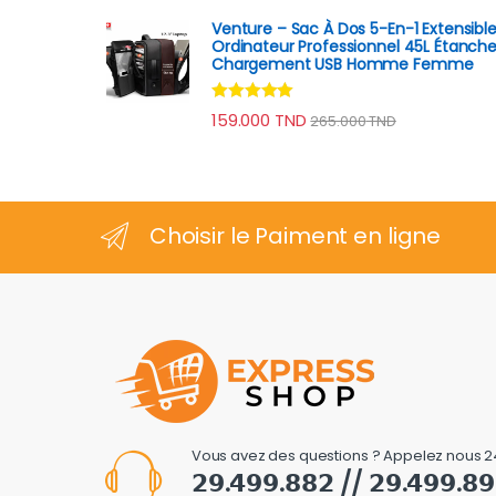
Venture – Sac À Dos 5-En-1 Extensibl
Ordinateur Professionnel 45L Étanch
Chargement USB Homme Femme
Note
4.80
159.000
TND
265.000
TND
sur 5
Choisir le Paiment en ligne
Vous avez des questions ? Appelez nous 2
𝟮𝟵.𝟰𝟵𝟵.𝟴𝟴𝟮 // 𝟮𝟵.𝟰𝟵𝟵.𝟴