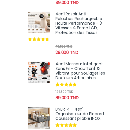
39.000
TND
4en1 Rasoir Anti-
Peluches Rechargeable
Haute Performance - 3
Vitesses & Écran LCD,
Protection des Tissus
Note
4.60
40.600
TND
sur 5
29.000
TND
4en1 Masseur Intelligent
Sans Fil – Chauffant &
Vibrant pour Soulager les
Douleurs Articulaires
Note
4.67
124.600
TND
sur 5
89.000
TND
BNBR-4 - 4en1
Organisateur de Placard
Coulissant pliable INOX