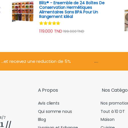
Blitz® - Ensemble de 24 Boîtes De
e
Conservation Hermétiques
e
Alimentaires Sans BPA Pour Un
Rangement Idéal
Note
4.74
119.000
TND
199.000
TND
sur 5
.....
...et recevez une reduction de 5%
A Propos
Nos Catégo
Avis clients
Nos promotio
Qui somme nous
Tout à 10 DT
4/7
Blog
Maison
𝟭 //
Livraison et Echange
Cuisine