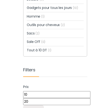
Gadgets pour tous les jours
(10)
Homme
(1)
Outils pour cheveux
(2)
Sacs
(2)
Sale Off
(0)
Tout à 10 DT
(1)
Filters
Prix
Prix min
Prix max