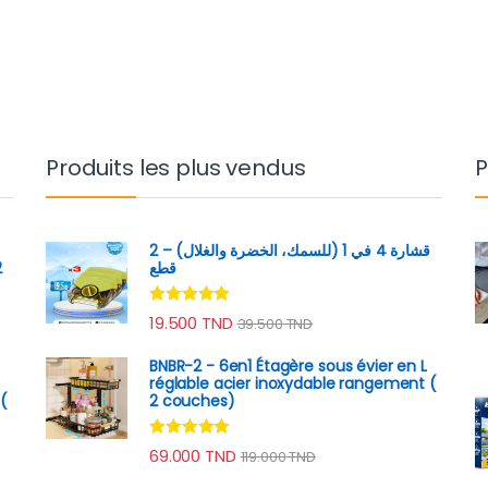
Produits les plus vendus
P
قشارة 4 في 1 (للسمك، الخضرة والغلال) – 2
2
قطع
Note
4.89
19.500
TND
39.500
TND
sur 5
BNBR-2 - 6en1 Étagère sous évier en L
réglable acier inoxydable rangement (
(
2 couches)
Note
4.79
69.000
TND
119.000
TND
sur 5