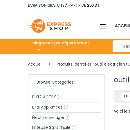
Skip to navigation
Skip to content
LIVRAISON GRATUITE
À PARTIR DE
250 DT
ACCEUI
Search fo
Magasiner par département
Accueil
Produits identifiés “outil electricien tu
outil
Browse Categories
BLITZ ACTIVE
(7)
Blitz Appliances
(7)
Voici le 
Électroménager
(1)
Friteuse Sans l’huile
(1)