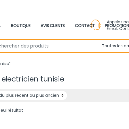
Appelez n
L
BOUTIQUE
AVIS CLIENTS
CONTACT
PROMOTION
Email: Con
r:
nisie”
 electricien tunisie
seul résultat