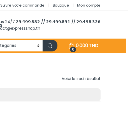
Suivre votre commande
Boutique
Mon compte
ous 24/7
𝟮𝟵.𝟰𝟵𝟵.𝟴𝟴𝟮 // 𝟮𝟵.𝟰𝟵𝟵.𝟴𝟵𝟭 // 𝟮𝟵.𝟰𝟵𝟴.𝟯𝟮𝟲
S
tact@expressshop.tn
0.000
TND
0
Voici le seul résultat