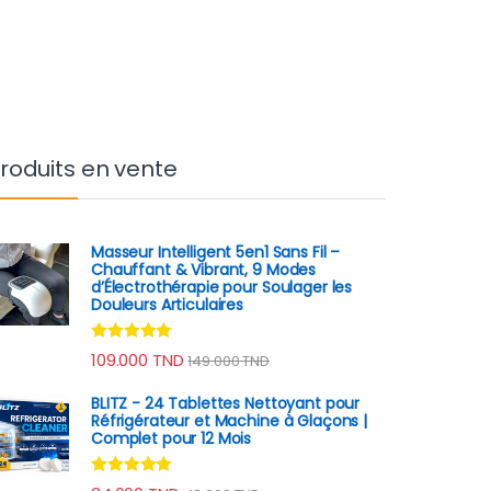
roduits en vente
Masseur Intelligent 5en1 Sans Fil –
Chauffant & Vibrant, 9 Modes
d’Électrothérapie pour Soulager les
Douleurs Articulaires
Note
4.78
109.000
TND
149.000
TND
sur 5
BLITZ - 24 Tablettes Nettoyant pour
Réfrigérateur et Machine à Glaçons |
Complet pour 12 Mois
Note
4.80