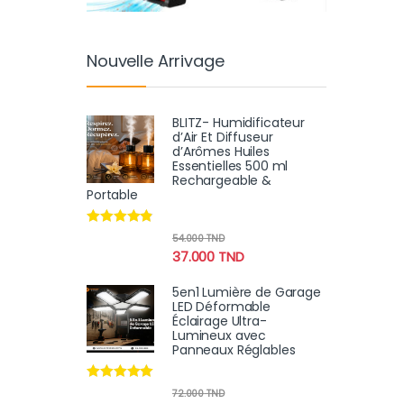
Nouvelle Arrivage
BLITZ- Humidificateur
d’Air Et Diffuseur
d’Arômes Huiles
Essentielles 500 ml
Rechargeable &
Portable
Note
4.67
54.000
TND
sur 5
37.000
TND
5en1 Lumière de Garage
LED Déformable
Éclairage Ultra-
Lumineux avec
Panneaux Réglables
Note
4.82
72.000
TND
sur 5