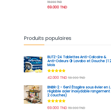
Note
4.75
119.000
TND
sur 5
69.000
TND
Produits populaires
BLITZ-24 Tablettes Anti-Calcaire &
Anti-Odeurs 🍋 Lavabo et Douche | 1 
Mois
Note
4.70
42.000
TND
59.000
TND
sur 5
BNBR-2 - 6en1 Étagère sous évier en L
réglable acier inoxydable rangement 
2 couches)
Note
4.79
69.000
TND
119.000
TND
sur 5