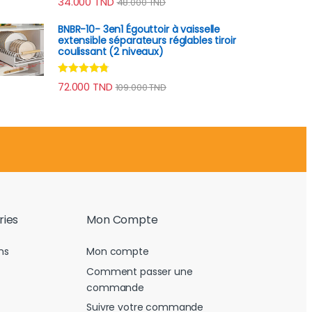
34.000
TND
48.000
TND
sur 5
BNBR-10- 3en1 Égouttoir à vaisselle
extensible séparateurs réglables tiroir
coulissant (2 niveaux)
Note
4.62
72.000
TND
109.000
TND
sur 5
ries
Mon Compte
ns
Mon compte
Comment passer une
commande
Suivre votre commande