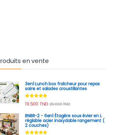
roduits en vente
3en1 Lunch box fraîcheur pour repas
sains et salades croustillantes
Note
4.70
19.500
TND
29.000
TND
sur 5
BNBR-2 - 6en1 Étagère sous évier en L
réglable acier inoxydable rangement (
2 couches)