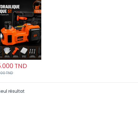
 Pompe Gonflable
umière LED
.000
TND
000
TND
seul résultat