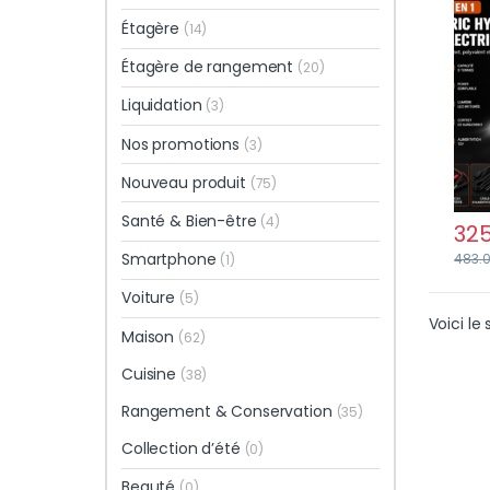
avec
Étagère
(14)
et l
Étagère de rangement
(20)
Liquidation
(3)
Nos promotions
(3)
Nouveau produit
(75)
Santé & Bien-être
(4)
325
Smartphone
483.
(1)
Voiture
(5)
Voici le 
Maison
(62)
Cuisine
(38)
Rangement & Conservation
(35)
Collection d’été
(0)
Beauté
(0)