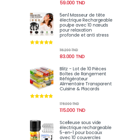
59.000
TND
5en1 Masseur de tête
électrique Rechargeable
poulpe avec 10 nœuds
pour relaxation
profonde et anti stress
Note
4.67
116.200
TND
sur 5
83.000
TND
Blitz - Lot de 10 Pièces
Boîtes de Rangement
Réfrigérateur
Alimentaire Transparent
Cuisine & Placards
Note
4.70
178.000
TND
sur 5
115.000
TND
Scelleuse sous vide
électrique rechargeable
5-en-1 pour bocaux
avec 10 couvercles