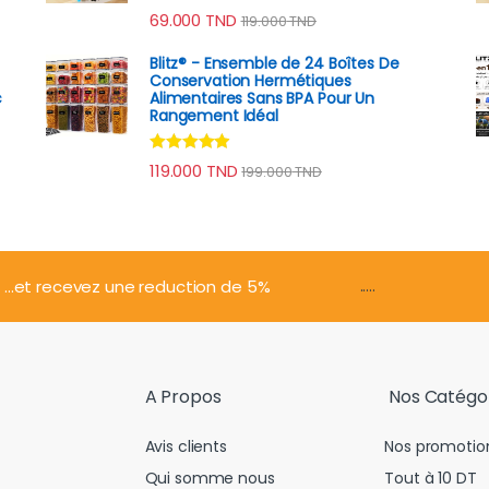
Note
4.79
69.000
TND
119.000
TND
sur 5
Blitz® - Ensemble de 24 Boîtes De
Conservation Hermétiques
c
Alimentaires Sans BPA Pour Un
Rangement Idéal
Note
4.74
119.000
TND
199.000
TND
sur 5
.....
...et recevez une reduction de 5%
A Propos
Nos Catégo
Avis clients
Nos promotio
Qui somme nous
Tout à 10 DT