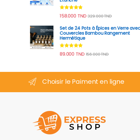
Note
4.67
158.000
TND
329.000
TND
sur 5
Set de 24 Pots à Épices en Verre ave
Couvercles Bambou Rangement
Hermétique
Note
4.78
89.000
TND
156.000
TND
sur 5
Choisir le Paiment en ligne