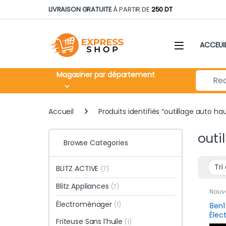
Skip to navigation
Skip to content
LIVRAISON GRATUITE
À PARTIR DE
250 DT
ACCEUI
Search fo
Magasiner par département
Accueil
Produits identifiés “outillage auto 
outi
Browse Categories
BLITZ ACTIVE
(7)
Blitz Appliances
(7)
Nouv
Électroménager
(1)
8en1
Élect
Friteuse Sans l’huile
(1)
élec