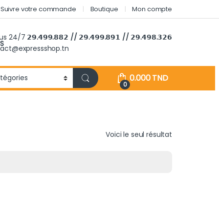
Suivre votre commande
Boutique
Mon compte
ous 24/7
𝟮𝟵.𝟰𝟵𝟵.𝟴𝟴𝟮 // 𝟮𝟵.𝟰𝟵𝟵.𝟴𝟵𝟭 // 𝟮𝟵.𝟰𝟵𝟴.𝟯𝟮𝟲
S
tact@expressshop.tn
0.000
TND
0
Voici le seul résultat