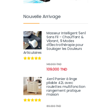
Nouvelle Arrivage
Masseur Intelligent 5en1
Sans Fil – Chauffant &
Vibrant, 9 Modes
d’Électrothérapie pour
Soulager les Douleurs
Articulaires
Note
4.78
149.000
TND
sur 5
109.000
TND
4en1 Panier à linge
pliable 42L avec
roulettes multifonction
rangement pratique
maison
Note
4.70
89.000
TND
sur 5