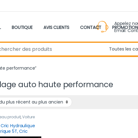
Appelez n
L
BOUTIQUE
AVIS CLIENTS
CONTACT
PROMOTION
Email: Con
r:
haute performance”
llage auto haute performance
eau produit
,
Voiture
 Cric Hydraulique
rique 5T, Cric
trique Voiture 12V