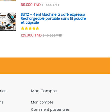
Note
4.79
69.000
TND
119.000
TND
sur 5
BLITZ - 4en1 Machine à café expresso
Rechargeable portable sans fil poudre
et capsule
Note
4.78
129.000
TND
345.000
TND
sur 5
ries
Mon Compte
ns
Mon compte
Comment passer une