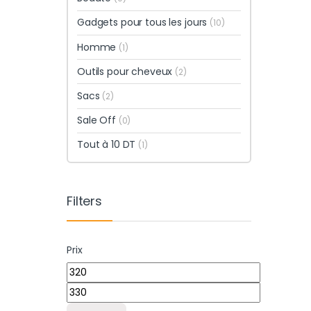
Gadgets pour tous les jours
(10)
Homme
(1)
Outils pour cheveux
(2)
Sacs
(2)
Sale Off
(0)
Tout à 10 DT
(1)
Filters
Prix
Prix min
Prix max