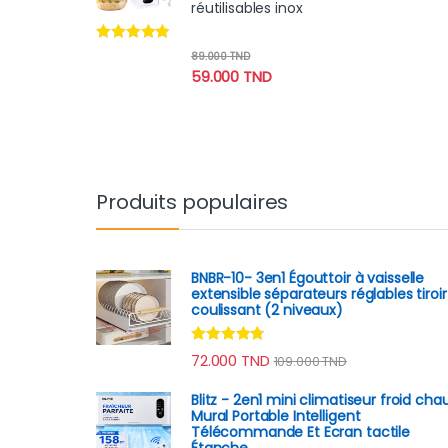
réutilisables inox
Note
4.70
89.000
TND
sur 5
59.000
TND
Produits populaires
BNBR-10- 3en1 Égouttoir à vaisselle
extensible séparateurs réglables tiroir
coulissant (2 niveaux)
Note
4.62
72.000
TND
109.000
TND
sur 5
Blitz - 2en1 mini climatiseur froid cha
Mural Portable Intelligent
Télécommande Et Ecran tactile
Étanche