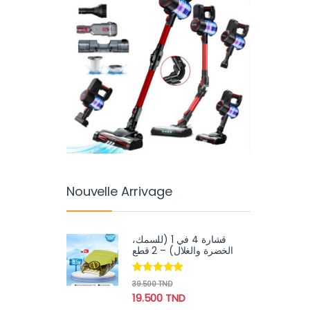
Nouvelle Arrivage
قشارة 4 في 1 (للسمك،
الخضرة والغلال) – 2 قطع
Note
4.89
39.500
TND
sur 5
19.500
TND