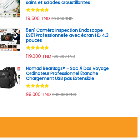
sains et salades croustillantes
Note
4.70
19.500
TND
29.000
TND
sur 5
5en1 Caméra Inspection Endoscope
ES01 Professionnelle avec écran HD 4.3
pouces
Note
4.67
119.000
TND
166.600
TND
sur 5
Nomad BearBags® – Sac À Dos Voyage
Ordinateur Professionnel Étanche
Chargement USB pas Extensible
Note
4.80
99.000
TND
245.000
TND
sur 5