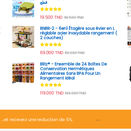
قطع
Note
4.89
19.500
TND
39.500
TND
sur 5
e
BNBR-2 - 6en1 Étagère sous évier en L
e
réglable acier inoxydable rangement (
2 couches)
Note
4.79
69.000
TND
119.000
TND
sur 5
Blitz® - Ensemble de 24 Boîtes De
Conservation Hermétiques
Alimentaires Sans BPA Pour Un
Rangement Idéal
Note
4.74
119.000
TND
199.000
TND
sur 5
.....
...et recevez une reduction de 5%