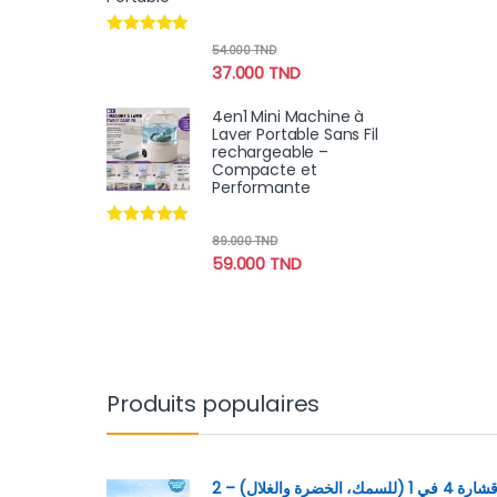
Note
4.67
54.000
TND
sur 5
37.000
TND
4en1 Mini Machine à
Laver Portable Sans Fil
rechargeable –
Compacte et
Performante
Note
4.70
89.000
TND
sur 5
59.000
TND
Produits populaires
قشارة 4 في 1 (للسمك، الخضرة والغلال) – 2