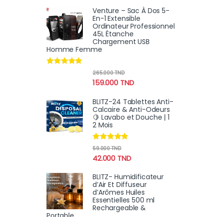
Venture – Sac À Dos 5-
En-1 Extensible
Ordinateur Professionnel
45L Étanche
Chargement USB
Homme Femme
Note
4.80
265.000
TND
sur 5
159.000
TND
BLITZ-24 Tablettes Anti-
Calcaire & Anti-Odeurs
🍋 Lavabo et Douche | 1
2 Mois
Note
4.70
59.000
TND
sur 5
42.000
TND
BLITZ- Humidificateur
d’Air Et Diffuseur
d’Arômes Huiles
Essentielles 500 ml
Rechargeable &
Portable