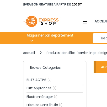
Skip to navigation
Skip to content
LIVRAISON GRATUITE
À PARTIR DE
250 DT
ACCEUI
Search fo
Magasiner par département
Accueil
Produits identifiés “panier linge desig
Auc
Browse Categories
BLITZ ACTIVE
(7)
Blitz Appliances
(7)
Électroménager
(1)
Friteuse Sans l’huile
(1)