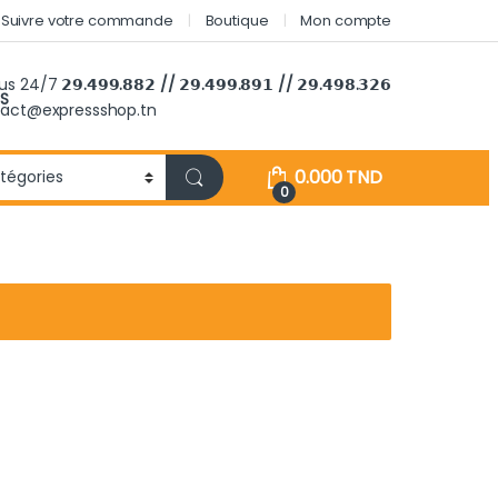
Suivre votre commande
Boutique
Mon compte
ous 24/7
𝟮𝟵.𝟰𝟵𝟵.𝟴𝟴𝟮 // 𝟮𝟵.𝟰𝟵𝟵.𝟴𝟵𝟭 // 𝟮𝟵.𝟰𝟵𝟴.𝟯𝟮𝟲
S
tact@expressshop.tn
0.000
TND
0