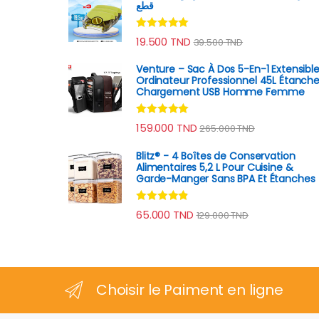
قطع
Note
4.89
19.500
TND
39.500
TND
sur 5
Venture – Sac À Dos 5-En-1 Extensibl
Ordinateur Professionnel 45L Étanch
Chargement USB Homme Femme
Note
4.80
159.000
TND
265.000
TND
sur 5
Blitz® - 4 Boîtes de Conservation
Alimentaires 5,2 L Pour Cuisine &
Garde-Manger Sans BPA Et Étanches
Note
4.70
65.000
TND
129.000
TND
sur 5
Choisir le Paiment en ligne