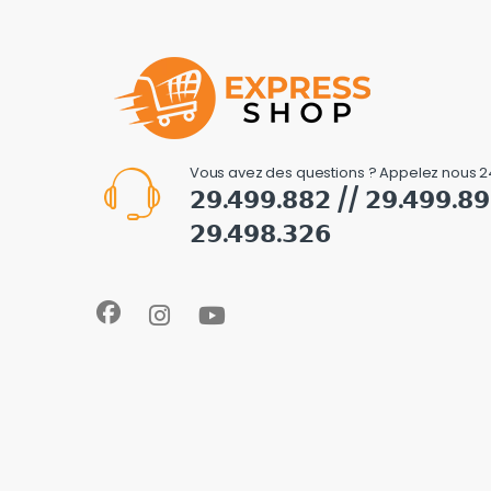
Vous avez des questions ? Appelez nous 2
𝟮𝟵.𝟰𝟵𝟵.𝟴𝟴𝟮 // 𝟮𝟵.𝟰𝟵𝟵.𝟴
𝟮𝟵.𝟰𝟵𝟴.𝟯𝟮𝟲