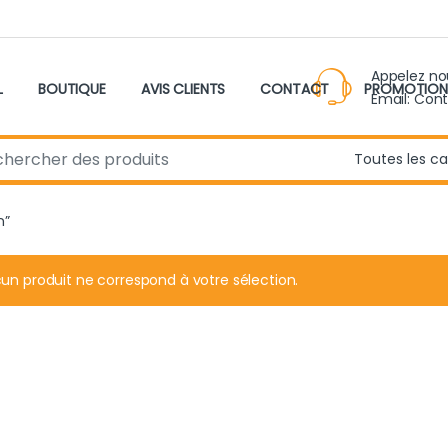
Appelez n
L
BOUTIQUE
AVIS CLIENTS
CONTACT
PROMOTION
Email: Con
r:
n”
un produit ne correspond à votre sélection.