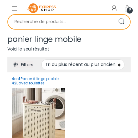
Skip to navigation
Skip to content
0
Recherche pour :
panier linge mobile
Voici le seul résultat
Filters
4en1 Panier à linge pliable
42L avec roulettes
multifonction rangement
pratique maison