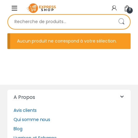
Skip to navigation
Skip to content
0
Recherche pour :
Aucun produit ne correspond à votre sélection.
A Propos
Avis clients
Qui somme nous
Blog