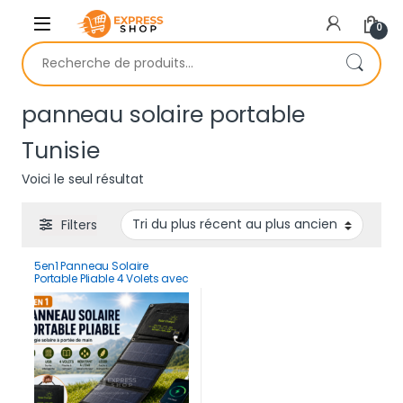
Skip to navigation
Skip to content
0
Recherche pour :
panneau solaire portable
Tunisie
Voici le seul résultat
Filters
5en1 Panneau Solaire
Portable Pliable 4 Volets avec
USB – Chargeur Solaire
Haute Puissance