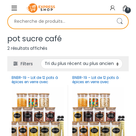
Skip to navigation
Skip to content
0
Recherche pour :
pot sucre café
Trié du plus récent au plus ancien
2 résultats affichés
Filters
BNBR-19 – Lot de 12 pots à
BNBR-19 – Lot de 12 pots à
épices en verre avec
épices en verre avec
couvercles bambou
couvercles bambou
hermétiques
hermétiques