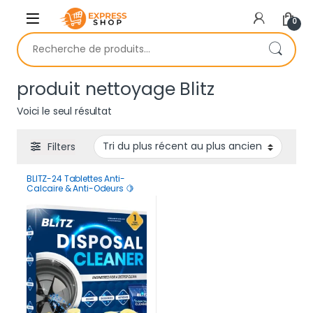
Skip to navigation
Skip to content
0
Recherche pour :
produit nettoyage Blitz
Voici le seul résultat
Filters
BLITZ-24 Tablettes Anti-
Calcaire & Anti-Odeurs 🍋
Lavabo et Douche | 1 2 Mois