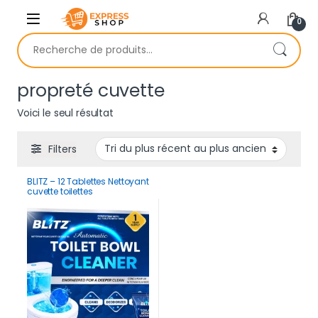
Skip to navigation
Skip to content
0
Recherche pour :
propreté cuvette
Voici le seul résultat
Filters
BLITZ – 12 Tablettes Nettoyant
cuvette toilettes
automatique contre les
taches mauvaises odeurs |
12 Mois