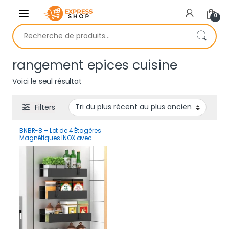
Skip to navigation
Skip to content
0
Recherche pour :
rangement epices cuisine
Voici le seul résultat
Filters
BNBR-8 – Lot de 4 Étagères
Magnétiques INOX avec
Crochets Rangement
Pratique Cuisine Salle de
Bain Réfrigérateur