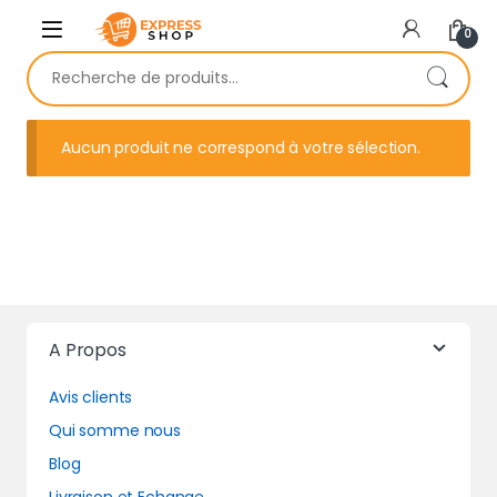
Skip to navigation
Skip to content
0
Recherche pour :
Aucun produit ne correspond à votre sélection.
A Propos
Avis clients
Qui somme nous
Blog