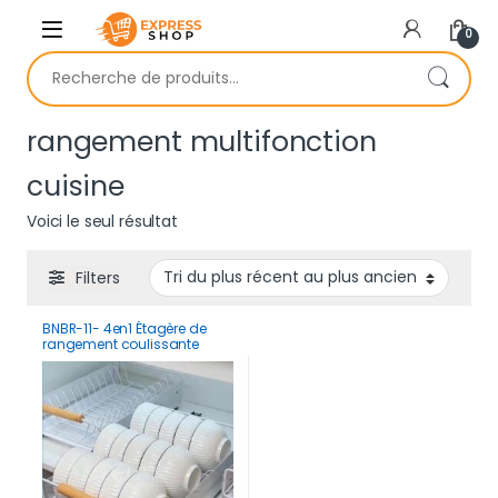
Skip to navigation
Skip to content
0
Recherche pour :
rangement multifonction
cuisine
Voici le seul résultat
Filters
BNBR-11- 4en1 Étagère de
rangement coulissante
acier inoxydable panier
support vaisselle (2
couches)