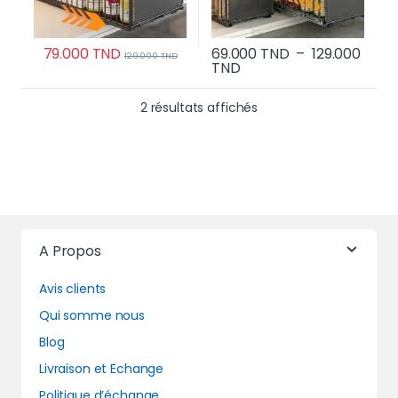
79.000
TND
69.000
TND
–
129.000
129.000
TND
Plage de prix : 69.000 
TND
Ce produit a plusi
Trié du plus récent au 
2 résultats affichés
A Propos
Avis clients
Qui somme nous
Blog
Livraison et Echange
Politique d’échange