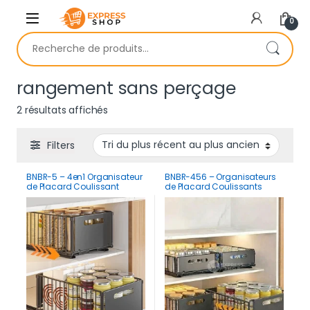
Skip to navigation
Skip to content
0
Recherche pour :
rangement sans perçage
Trié du plus récent au plus ancien
2 résultats affichés
Filters
BNBR-5 – 4en1 Organisateur
BNBR-456 – Organisateurs
de Placard Coulissant
de Placard Coulissants
Pliable acier inoxydable
Pliable acier inoxydable
grande Capacité