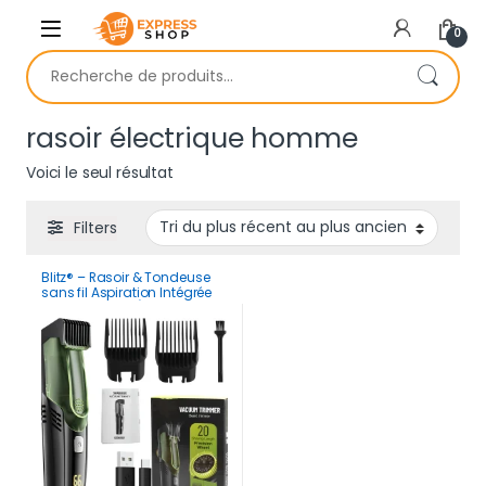
Skip to navigation
Skip to content
0
Recherche pour :
rasoir électrique homme
Voici le seul résultat
Filters
Blitz® – Rasoir & Tondeuse
sans fil Aspiration Intégrée
Rechargeable Étanche