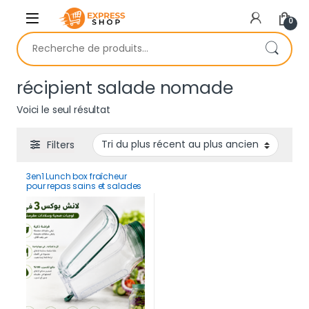
Skip to navigation
Skip to content
0
Recherche pour :
récipient salade nomade
Voici le seul résultat
Filters
3en1 Lunch box fraîcheur
pour repas sains et salades
croustillantes