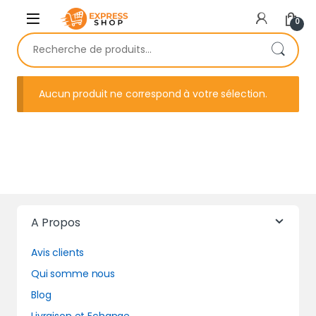
Skip to navigation
Skip to content
0
Recherche pour :
Aucun produit ne correspond à votre sélection.
A Propos
Avis clients
Qui somme nous
Blog