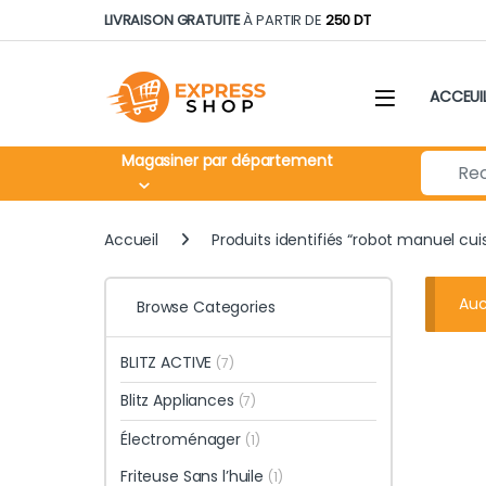
Skip to navigation
Skip to content
LIVRAISON GRATUITE
À PARTIR DE
250 DT
ACCEUI
Search fo
Magasiner par département
Accueil
Produits identifiés “robot manuel cui
Auc
Browse Categories
BLITZ ACTIVE
(7)
Blitz Appliances
(7)
Électroménager
(1)
Friteuse Sans l’huile
(1)