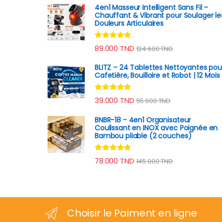
4en1 Masseur Intelligent Sans Fil –
Chauffant & Vibrant pour Soulager le
Douleurs Articulaires
Note
4.67
89.000
TND
124.600
TND
sur 5
BLITZ – 24 Tablettes Nettoyantes pou
Cafetière, Bouilloire et Robot | 12 Mois
Note
4.70
39.000
TND
55.000
TND
sur 5
BNBR-18 - 4en1 Organisateur
Coulissant en INOX avec Poignée en
Bambou pliable (2 couches)
Note
4.59
78.000
TND
145.000
TND
sur 5
Choisir le Paiment en ligne