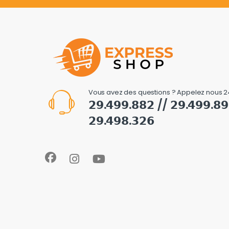
Vous avez des questions ? Appelez nous 2
𝟮𝟵.𝟰𝟵𝟵.𝟴𝟴𝟮 // 𝟮𝟵.𝟰𝟵𝟵.𝟴
𝟮𝟵.𝟰𝟵𝟴.𝟯𝟮𝟲