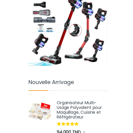
Nouvelle Arrivage
Organisateur Multi-
Usage Polyvalent pour
Maquillage, Cuisine et
Réfrigérateur
Note
4.70
94.000
TND
–