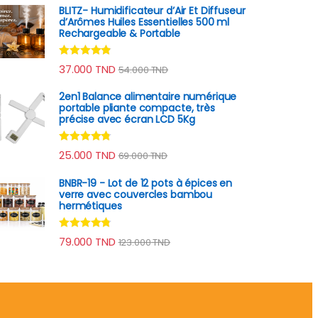
BLITZ- Humidificateur d’Air Et Diffuseur
d’Arômes Huiles Essentielles 500 ml
Rechargeable & Portable
Note
4.67
37.000
TND
54.000
TND
sur 5
2en1 Balance alimentaire numérique
portable pliante compacte, très
précise avec écran LCD 5Kg
Note
4.62
25.000
TND
69.000
TND
sur 5
BNBR-19 - Lot de 12 pots à épices en
verre avec couvercles bambou
hermétiques
Note
4.62
79.000
TND
123.000
TND
sur 5