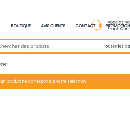
Appelez n
L
BOUTIQUE
AVIS CLIENTS
CONTACT
PROMOTION
Email: Con
r:
sine”
un produit ne correspond à votre sélection.