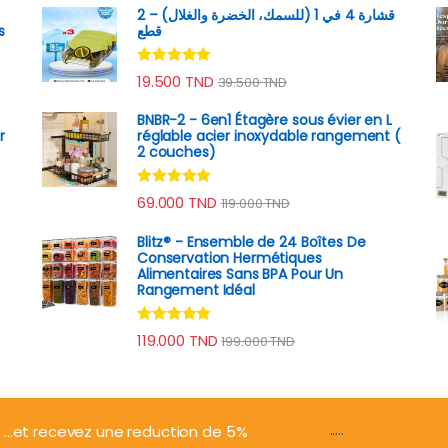
قشارة 4 في 1 (للسمك، الخضرة والغلال) – 2
s
قطع
Note
4.89
19.500
TND
39.500
TND
sur 5
BNBR-2 - 6en1 Étagère sous évier en L
r
réglable acier inoxydable rangement (
2 couches)
Note
4.79
69.000
TND
119.000
TND
sur 5
Blitz® - Ensemble de 24 Boîtes De
Conservation Hermétiques
Alimentaires Sans BPA Pour Un
Rangement Idéal
Note
4.74
119.000
TND
199.000
TND
sur 5
.....
...et recevez une reduction de 5%