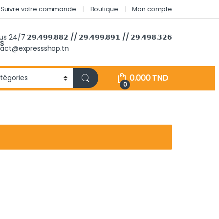
Suivre votre commande
Boutique
Mon compte
ous 24/7
𝟮𝟵.𝟰𝟵𝟵.𝟴𝟴𝟮 // 𝟮𝟵.𝟰𝟵𝟵.𝟴𝟵𝟭 // 𝟮𝟵.𝟰𝟵𝟴.𝟯𝟮𝟲
S
tact@expressshop.tn
0.000
TND
0