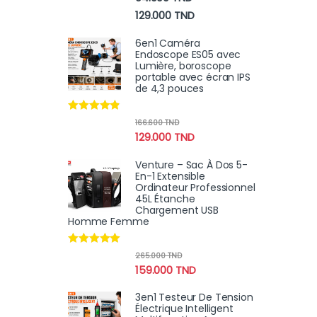
sur 5
Plage de prix : 94.000 TN
129.000
TND
6en1 Caméra
Endoscope ES05 avec
Lumière, boroscope
portable avec écran IPS
de 4,3 pouces
Note
4.67
166.600
TND
sur 5
129.000
TND
Venture – Sac À Dos 5-
En-1 Extensible
Ordinateur Professionnel
45L Étanche
Chargement USB
Homme Femme
Note
4.80
265.000
TND
sur 5
159.000
TND
3en1 Testeur De Tension
Électrique Intelligent