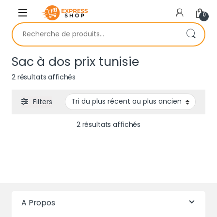
Skip to navigation
Skip to content
0
Recherche pour :
Sac à dos prix tunisie
Trié du plus récent au plus ancien
2 résultats affichés
Filters
Trié du plus récent au 
2 résultats affichés
A Propos