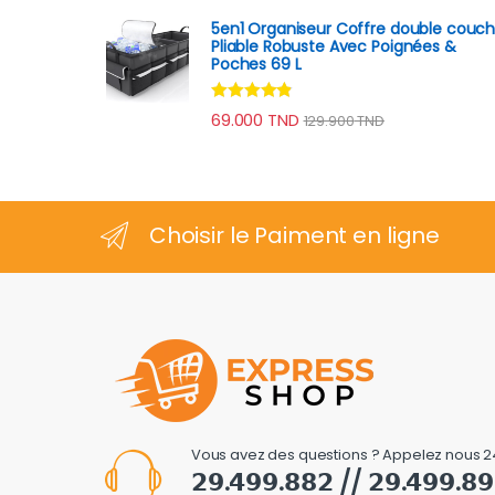
5en1 Organiseur Coffre double couc
Pliable Robuste Avec Poignées &
Poches 69 L
Note
4.69
69.000
TND
129.900
TND
sur 5
Choisir le Paiment en ligne
Vous avez des questions ? Appelez nous 2
𝟮𝟵.𝟰𝟵𝟵.𝟴𝟴𝟮 // 𝟮𝟵.𝟰𝟵𝟵.𝟴