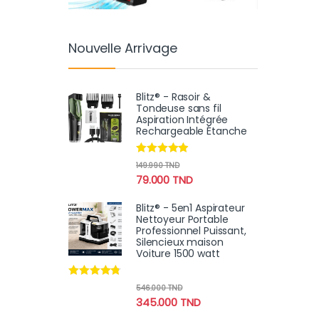
Nouvelle Arrivage
Blitz® - Rasoir &
Tondeuse sans fil
Aspiration Intégrée
Rechargeable Étanche
Note
4.75
149.990
TND
sur 5
79.000
TND
Blitz® - 5en1 Aspirateur
Nettoyeur Portable
Professionnel Puissant,
Silencieux maison
Voiture 1500 watt
Note
4.60
546.000
TND
sur 5
345.000
TND