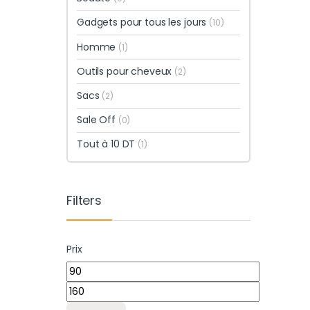
Gadgets pour tous les jours
(10)
Homme
(1)
Outils pour cheveux
(2)
Sacs
(2)
Sale Off
(0)
Tout à 10 DT
(1)
Filters
Prix
Prix min
Prix max