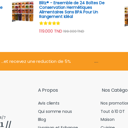
Blitz® - Ensemble de 24 Boîtes De
he
Conservation Hermétiques
Alimentaires Sans BPA Pour Un
Rangement Idéal
Note
4.74
119.000
TND
199.000
TND
sur 5
.....
...et recevez une reduction de 5%
A Propos
Nos Catégo
Avis clients
Nos promotio
Qui somme nous
Tout à 10 DT
4/7
Blog
Maison
𝟭 //
Livraison et Echange
Cuisine