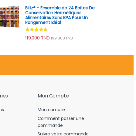
Blitz® - Ensemble de 24 Boîtes De
Conservation Hermétiques
Alimentaires Sans BPA Pour Un
Rangement Idéal
Note
4.74
119.000
TND
199.000
TND
sur 5
ries
Mon Compte
ns
Mon compte
Comment passer une
commande
Suivre votre commande