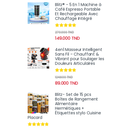
Blitz® - 5 En 1 Machine à
Café Espresso Portable
Et Rechargeable Avec
Chauffage Intégré
Note
4.78
270.000
TND
sur 5
149.000
TND
4en1 Masseur Intelligent
Sans Fil – Chauffant &
Vibrant pour Soulager les
Douleurs Articulaires
Note
4.67
124.600
TND
sur 5
89.000
TND
Blitz- Set de 15 pcs
Boîtes de Rangement
Alimentaire
Hermétiques +
Étiquettes stylo Cuisine
Placard