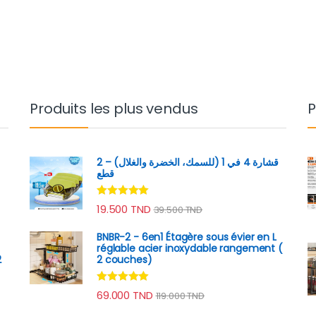
Produits les plus vendus
P
قشارة 4 في 1 (للسمك، الخضرة والغلال) – 2
قطع
Note
4.89
19.500
TND
39.500
TND
sur 5
BNBR-2 - 6en1 Étagère sous évier en L
réglable acier inoxydable rangement (
2
2 couches)
Note
4.79
69.000
TND
119.000
TND
sur 5