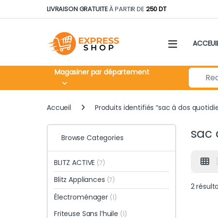
Skip to navigation
Skip to content
LIVRAISON GRATUITE
À PARTIR DE
250 DT
ACCEUI
Search fo
Magasiner par département
Accueil
Produits identifiés “sac à dos quotidi
sac 
Browse Categories
BLITZ ACTIVE
(7)
Blitz Appliances
(7)
2 résult
Électroménager
(1)
Friteuse Sans l’huile
(1)