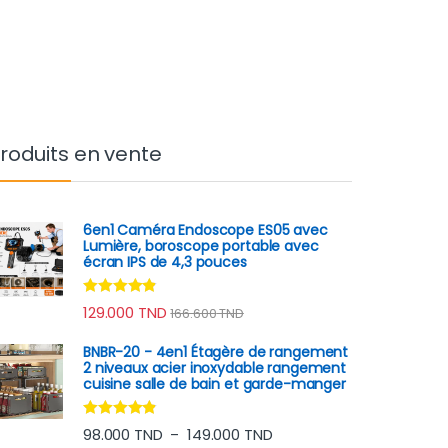
roduits en vente
6en1 Caméra Endoscope ES05 avec
Lumière, boroscope portable avec
écran IPS de 4,3 pouces
Note
4.67
129.000
TND
166.600
TND
sur 5
BNBR-20 - 4en1 Étagère de rangement
2 niveaux acier inoxydable rangement
cuisine salle de bain et garde-manger
Note
4.65
Plage de prix : 98.000 TN
98.000
TND
149.000
TND
–
sur 5