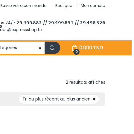
Suivre votre commande
Boutique
Mon compte
ous 24/7
𝟮𝟵.𝟰𝟵𝟵.𝟴𝟴𝟮 // 𝟮𝟵.𝟰𝟵𝟵.𝟴𝟵𝟭 // 𝟮𝟵.𝟰𝟵𝟴.𝟯𝟮𝟲
S
tact@expressshop.tn
0.000
TND
0
Trié du plus r
2 résultats affichés