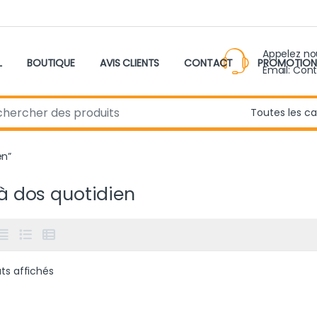
Appelez n
L
BOUTIQUE
AVIS CLIENTS
CONTACT
PROMOTION
Email: Con
r:
en”
à dos quotidien
Trié du plus récent au plus ancien
ats affichés