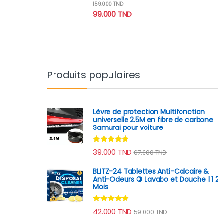
Note
4.60
159.000
TND
sur 5
99.000
TND
Produits populaires
Lèvre de protection Multifonction
universelle 2.5M en fibre de carbone
Samurai pour voiture
Note
4.78
39.000
TND
67.000
TND
sur 5
BLITZ-24 Tablettes Anti-Calcaire &
Anti-Odeurs 🍋 Lavabo et Douche | 1 
Mois
Note
4.70
42.000
TND
59.000
TND
sur 5