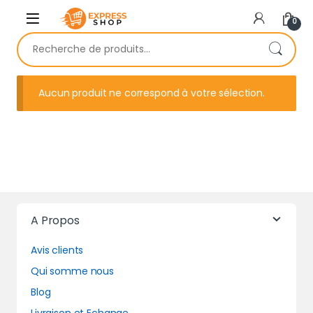
Skip to navigation
Skip to content
0
Recherche pour :
Aucun produit ne correspond à votre sélection.
A Propos
Avis clients
Qui somme nous
Blog