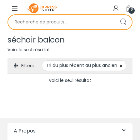
Skip to navigation
Skip to content
0
Recherche pour :
séchoir balcon
Voici le seul résultat
Filters
Voici le seul résultat
A Propos