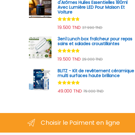
d'Arômes Huiles Essentielles 180ml
Avec Lumière LED Pour Maison Et
Voiture
Note
4.64
19.500
TND
37.990
TND
sur 5
3en1 Lunch box fraîcheur pour repas
sains et salades croustillantes
Note
4.70
19.500
TND
29.000
TND
sur 5
BLITZ - Kit de revêtement céramique
multi surfaces haute brillance
Note
4.70
49.000
TND
79.000
TND
sur 5
Choisir le Paiment en ligne