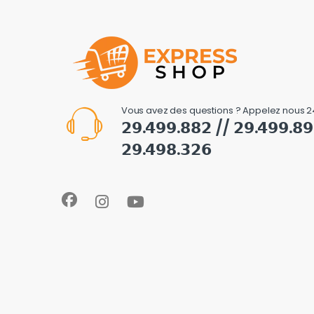
Vous avez des questions ? Appelez nous 2
𝟮𝟵.𝟰𝟵𝟵.𝟴𝟴𝟮 // 𝟮𝟵.𝟰𝟵𝟵.𝟴
𝟮𝟵.𝟰𝟵𝟴.𝟯𝟮𝟲