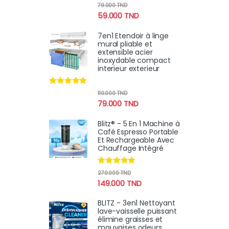
Note
4.78
79.000
TND
sur 5
59.000
TND
7en1 Etendoir à linge
mural pliable et
extensible acier
inoxydable compact
interieur exterieur
Note
4.70
110.000
TND
sur 5
79.000
TND
Blitz® - 5 En 1 Machine à
Café Espresso Portable
Et Rechargeable Avec
Chauffage Intégré
Note
4.78
270.000
TND
sur 5
149.000
TND
BLITZ - 3en1 Nettoyant
lave-vaisselle puissant
élimine graisses et
mauvaises odeurs