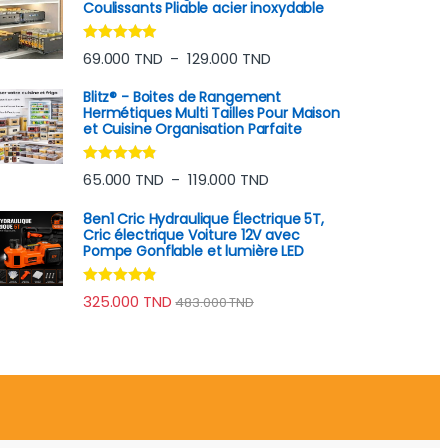
Coulissants Pliable acier inoxydable
Note
4.75
Plage de prix : 69.000 TND
69.000
TND
129.000
TND
–
sur 5
Blitz® - Boites de Rangement
Hermétiques Multi Tailles Pour Maison
et Cuisine Organisation Parfaite
Note
4.65
Plage de prix : 65.000 TND
65.000
TND
119.000
TND
–
sur 5
8en1 Cric Hydraulique Électrique 5T,
Cric électrique Voiture 12V avec
Pompe Gonflable et lumière LED
Note
4.70
325.000
TND
483.000
TND
sur 5