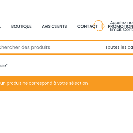
Appelez n
L
BOUTIQUE
AVIS CLIENTS
CONTACT
PROMOTION
Email: Con
r:
sie”
un produit ne correspond à votre sélection.