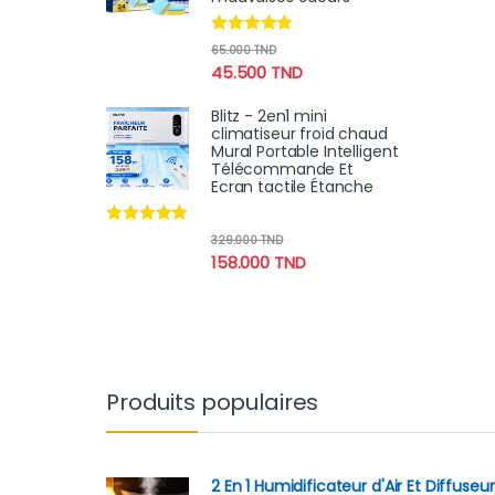
Note
4.70
65.000
TND
sur 5
45.500
TND
Blitz - 2en1 mini
climatiseur froid chaud
Mural Portable Intelligent
Télécommande Et
Ecran tactile Étanche
Note
4.67
329.000
TND
sur 5
158.000
TND
Produits populaires
2 En 1 Humidificateur d'Air Et Diffuseur