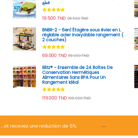
قطع
Note
4.89
19.500
TND
39.500
TND
sur 5
BNBR-2 - 6en1 Étagère sous évier en L
réglable acier inoxydable rangement (
2 couches)
Note
4.79
69.000
TND
119.000
TND
sur 5
Blitz® - Ensemble de 24 Boîtes De
Conservation Hermétiques
Alimentaires Sans BPA Pour Un
Rangement Idéal
Note
4.74
119.000
TND
199.000
TND
sur 5
.....
...et recevez une reduction de 5%