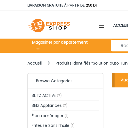
Skip to navigation
Skip to content
LIVRAISON GRATUITE
À PARTIR DE
250 DT
ACCEUI
Search fo
Magasiner par département
Accueil
Produits identifiés “Solution auto Tuni
Auc
Browse Categories
BLITZ ACTIVE
(7)
Blitz Appliances
(7)
Électroménager
(1)
Friteuse Sans l’huile
(1)