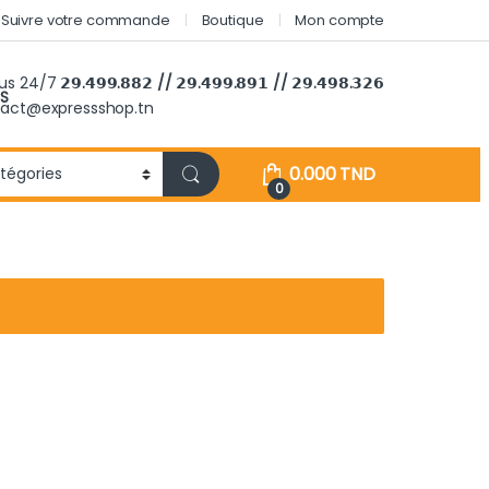
Suivre votre commande
Boutique
Mon compte
ous 24/7
𝟮𝟵.𝟰𝟵𝟵.𝟴𝟴𝟮 // 𝟮𝟵.𝟰𝟵𝟵.𝟴𝟵𝟭 // 𝟮𝟵.𝟰𝟵𝟴.𝟯𝟮𝟲
S
tact@expressshop.tn
0.000
TND
0